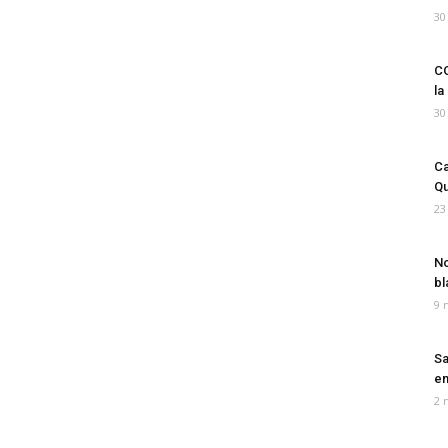
30
CO
la
30
Ca
Qu
23
No
bl
9 
Sa
em
2 