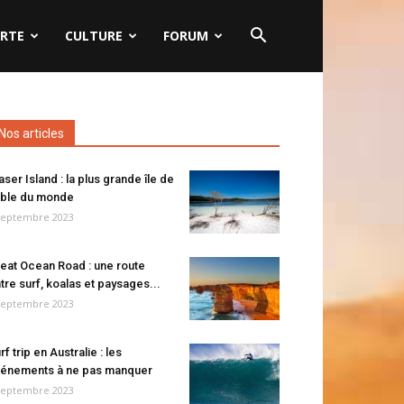
RTE
CULTURE
FORUM
Nos articles
aser Island : la plus grande île de
ble du monde
septembre 2023
eat Ocean Road : une route
tre surf, koalas et paysages...
septembre 2023
rf trip en Australie : les
énements à ne pas manquer
septembre 2023