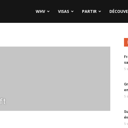
WHV
VISAS
PARTIR
DÉCOUVE
Fr
sa
5 
Gr
en
5 
ft
Su
év
5 