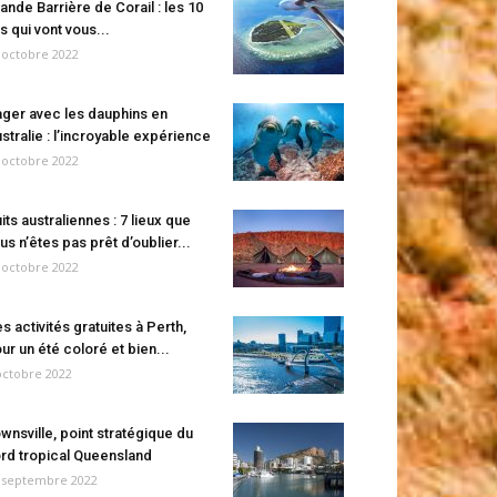
ande Barrière de Corail : les 10
es qui vont vous...
 octobre 2022
ger avec les dauphins en
stralie : l’incroyable expérience
 octobre 2022
its australiennes : 7 lieux que
us n’êtes pas prêt d’oublier...
 octobre 2022
s activités gratuites à Perth,
ur un été coloré et bien...
octobre 2022
wnsville, point stratégique du
rd tropical Queensland
 septembre 2022