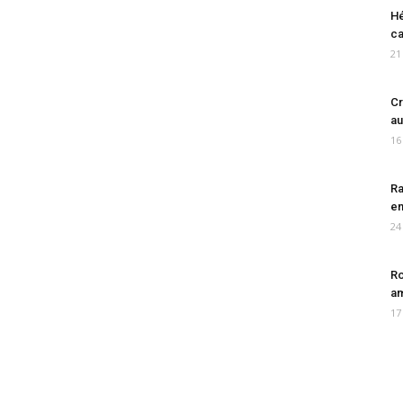
Hé
ca
21
Cr
au
16
Ra
en
24
Ro
am
17