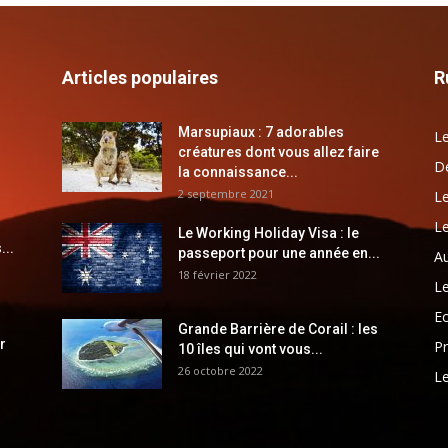
Articles populaires
R
Marsupiaux : 7 adorables
Le
créatures dont vous allez faire
Dé
la connaissance...
2 septembre 2021
Le
Le
Le Working Holiday Visa : le
...
passeport pour une année en...
Au
18 février 2022
Le
E
Grande Barrière de Corail : les
r
Pr
10 îles qui vont vous...
26 octobre 2022
Le