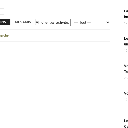
La
im
ORIS
MES AMIS
Afficher par activité:
12
cherche.
Le
un
10
Vo
Te
25
Vo
19
Le
Ce