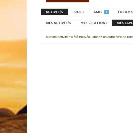
ACTIVITÉS
PROFIL
AMIS
FORUMS
0
MES ACTIVITÉS
MES CITATIONS
MES FAV
Aucune activité n'a été trouvée. Utilisez un autre filtre de re