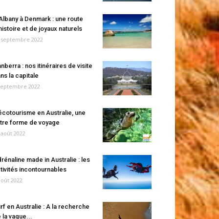
Albany à Denmark : une route
histoire et de joyaux naturels
 septembre 2022
nberra : nos itinéraires de visite
ns la capitale
septembre 2022
écotourisme en Australie, une
tre forme de voyage
 août 2022
rénaline made in Australie : les
tivités incontournables
août 2022
rf en Australie : A la recherche
 la vague...