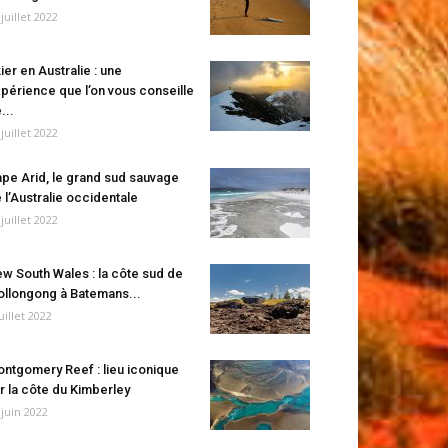
 juillet 2022
ier en Australie : une
périence que l’on vous conseille
...
 juillet 2022
pe Arid, le grand sud sauvage
 l’Australie occidentale
 juillet 2022
w South Wales : la côte sud de
llongong à Batemans...
juillet 2022
ntgomery Reef : lieu iconique
r la côte du Kimberley
 juin 2022