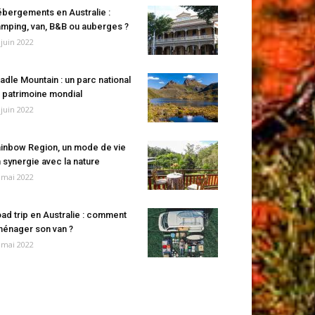
bergements en Australie :
mping, van, B&B ou auberges ?
 juin 2022
adle Mountain : un parc national
 patrimoine mondial
 juin 2022
inbow Region, un mode de vie
 synergie avec la nature
 mai 2022
ad trip en Australie : comment
énager son van ?
 mai 2022