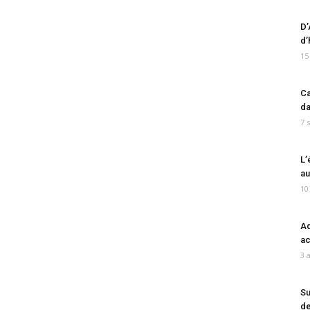
D’
d’
15
Ca
da
7 
L’
au
10
Ad
ac
3 
Su
de