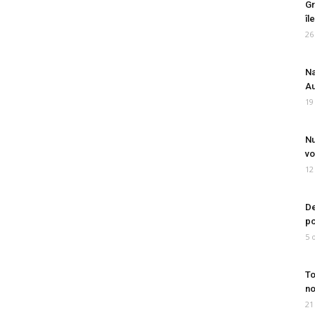
Gr
îl
26
Na
Au
19
Nu
vo
12
De
po
5 
To
no
21