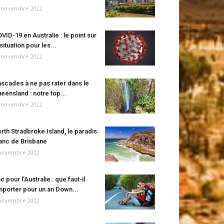
 novembre 2022
VID-19 en Australie : le point sur
 situation pour les...
 novembre 2022
scades à ne pas rater dans le
eensland : notre top...
 novembre 2022
rth Stradbroke Island, le paradis
anc de Brisbane
novembre 2022
c pour l’Australie : que faut-il
porter pour un an Down...
novembre 2022