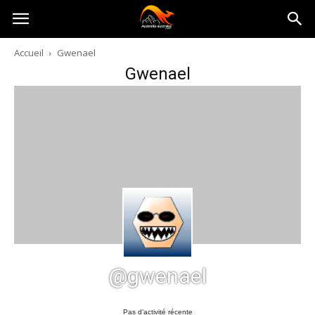
Australia-
Accueil
Gwenael
Gwenael
australie.com
@gwenael
Pas d’activité récente