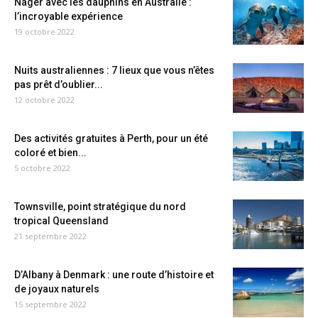
Nager avec les dauphins en Australie :
l’incroyable expérience
19 octobre 2022
Nuits australiennes : 7 lieux que vous n’êtes
pas prêt d’oublier...
12 octobre 2022
Des activités gratuites à Perth, pour un été
coloré et bien...
5 octobre 2022
Townsville, point stratégique du nord
tropical Queensland
21 septembre 2022
D’Albany à Denmark : une route d’histoire et
de joyaux naturels
15 septembre 2022