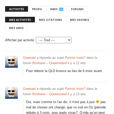
ACTIVITÉS
PROFIL
AMIS
FORUMS
0
MES ACTIVITÉS
MES CITATIONS
MES FAVORIS
MES AMIS
Afficher par activité:
Gwenael
a répondu au sujet
Permis moto?
dans le
forum
Brisbane – Queensland
il y a 12 ans
Pour obtenir la QLD licence au lieu de 6 mois avant.
Gwenael
a répondu au sujet
Permis moto?
dans le
forum
Brisbane – Queensland
il y a 13 ans
Oui, mais comme tu l’as dis, il n’est pas à jour
pas
mal de choses ont changé, que ce soit en Oz (période
réduite à 3 mois, pour quels visas?, Q-ride qu’on peut