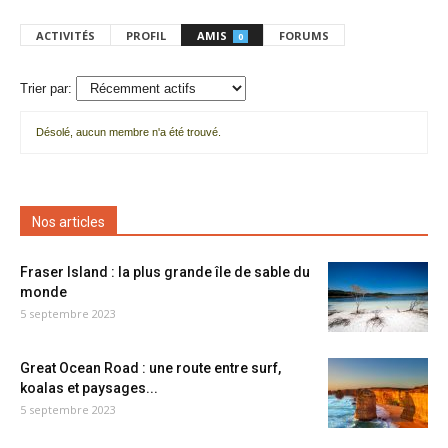
ACTIVITÉS
PROFIL
AMIS
FORUMS
0
Trier par:
Désolé, aucun membre n'a été trouvé.
Mes
amis
Nos articles
Fraser Island : la plus grande île de sable du
monde
5 septembre 2023
Great Ocean Road : une route entre surf,
koalas et paysages...
5 septembre 2023