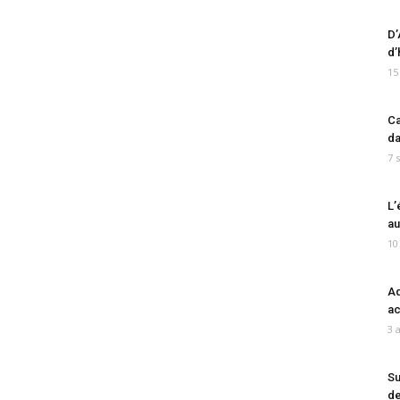
D’
d’
15
Ca
da
7 
L’
au
10
Ad
ac
3 
Su
de