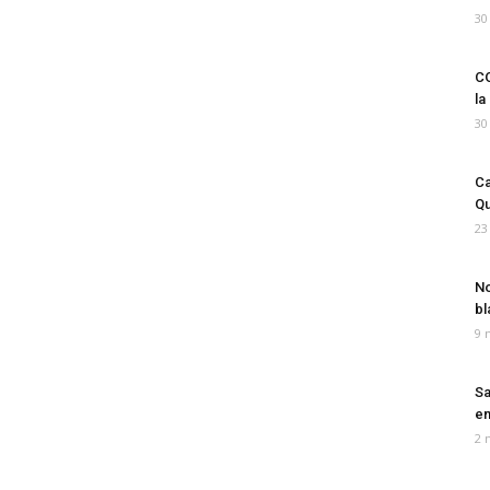
30
CO
la
30
Ca
Qu
23
No
bl
9 
Sa
em
2 