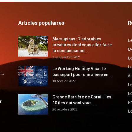
Articles populaires
R
Marsupiaux : 7 adorables
Le
créatures dont vous allez faire
Dé
la connaissance...
2 septembre 2021
Le
Le
Le Working Holiday Visa : le
...
passeport pour une année en...
Au
18 février 2022
Le
E
Grande Barrière de Corail : les
r
Pr
10 îles qui vont vous...
26 octobre 2022
Le