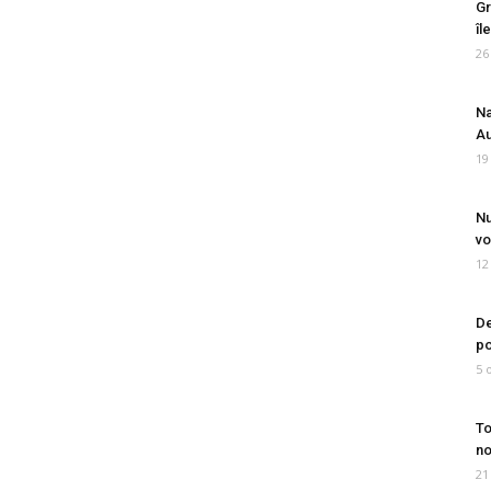
Gr
îl
26
Na
Au
19
Nu
vo
12
De
po
5 
To
no
21