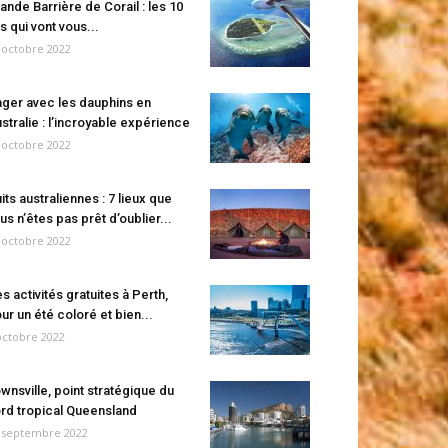
ande Barrière de Corail : les 10
es qui vont vous...
 octobre 2022
ger avec les dauphins en
stralie : l’incroyable expérience
 octobre 2022
its australiennes : 7 lieux que
us n’êtes pas prêt d’oublier...
 octobre 2022
s activités gratuites à Perth,
ur un été coloré et bien...
octobre 2022
wnsville, point stratégique du
rd tropical Queensland
 septembre 2022