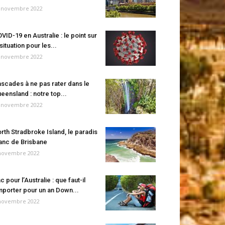
 novembre 2022
VID-19 en Australie : le point sur
 situation pour les...
 novembre 2022
scades à ne pas rater dans le
eensland : notre top...
 novembre 2022
rth Stradbroke Island, le paradis
anc de Brisbane
novembre 2022
c pour l’Australie : que faut-il
porter pour un an Down...
novembre 2022