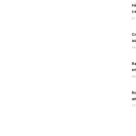
Hé
ca
21
Cr
au
16
Ra
en
24
Ro
am
17