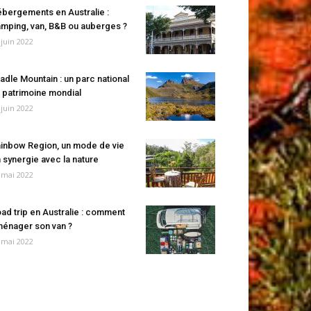
bergements en Australie :
mping, van, B&B ou auberges ?
 juin 2022
adle Mountain : un parc national
 patrimoine mondial
 juin 2022
inbow Region, un mode de vie
 synergie avec la nature
 mai 2022
ad trip en Australie : comment
énager son van ?
 mai 2022