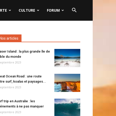
RTE
CULTURE
FORUM
Nos articles
aser Island : la plus grande île de
ble du monde
septembre 2023
eat Ocean Road : une route
tre surf, koalas et paysages...
septembre 2023
rf trip en Australie : les
énements à ne pas manquer
septembre 2023