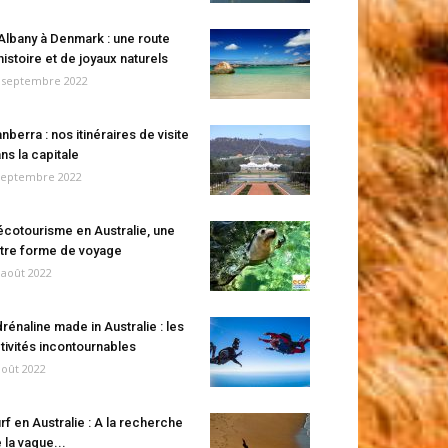
Albany à Denmark : une route
histoire et de joyaux naturels
 septembre 2022
nberra : nos itinéraires de visite
ns la capitale
septembre 2022
écotourisme en Australie, une
tre forme de voyage
 août 2022
rénaline made in Australie : les
tivités incontournables
août 2022
rf en Australie : A la recherche
 la vague...