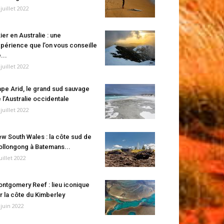
 juillet 2022
ier en Australie : une
périence que l’on vous conseille
...
 juillet 2022
pe Arid, le grand sud sauvage
 l’Australie occidentale
 juillet 2022
w South Wales : la côte sud de
llongong à Batemans...
juillet 2022
ntgomery Reef : lieu iconique
r la côte du Kimberley
 juin 2022