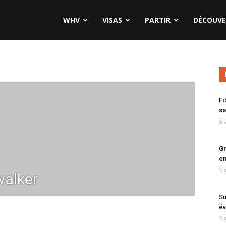
WHV
VISAS
PARTIR
DÉCOUVE
Fr
sa
5 
Gr
en
5 
alker
Su
év
5 