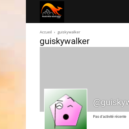
Australia-
Accueil
guiskywalker
australie.com
guiskywalker
@guiskyw
Pas d’activité récente