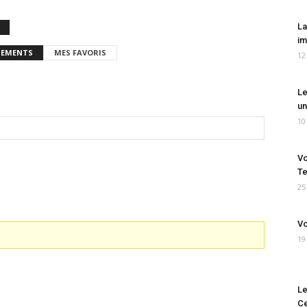
La
im
EMENTS
MES FAVORIS
12
Le
un
10
Vo
Te
25
Vo
19
Le
Ce