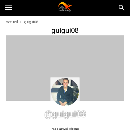
Australia-
Accueil
guigui08
guigui08
australie.com
@guigui08
Pas d’activité récente