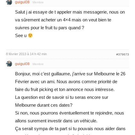
guigui08
Membre
Salut j ai essaye de t appeler mais messagerie, nous on
va sûrement acheter un 4×4 mais on veut bien te
suivres pour le fruit tu pars quand ?
See u
8 février 2013 à 14 h 42 min
#379673
guigui08
Membre
Bonjour, moi c’est guillaume, j’arrive sur Melbourne le 26
Février avec un ami. Nous avons comme priorité de
faire du fruit picking et ton annonce nous intéresse.
La question est de savoir si tu seras encore sur
Melbourne durant ces dates?
Si non, nous pourrons éventuellement te rejoindre, nous
allons surement investir dans un véhicule.
Ça serait sympa de ta part si tu pouvais nous aider dans