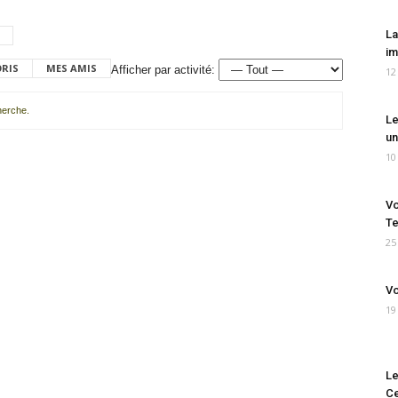
La
im
ORIS
MES AMIS
Afficher par activité:
12
cherche.
Le
un
10
Vo
Te
25
Vo
19
Le
Ce