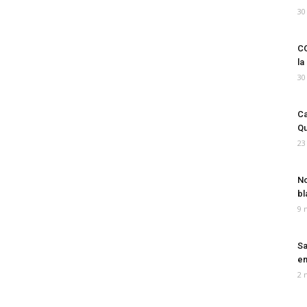
30
CO
la
30
Ca
Qu
23
No
bl
9 
Sa
em
2 