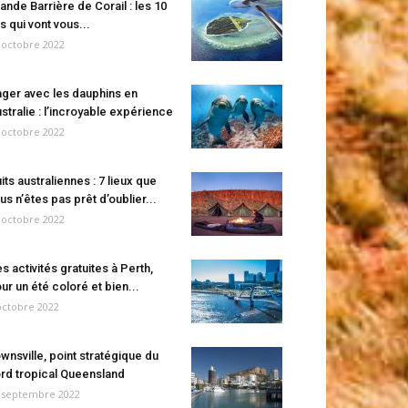
ande Barrière de Corail : les 10
es qui vont vous...
 octobre 2022
ger avec les dauphins en
stralie : l’incroyable expérience
 octobre 2022
its australiennes : 7 lieux que
us n’êtes pas prêt d’oublier...
 octobre 2022
s activités gratuites à Perth,
ur un été coloré et bien...
octobre 2022
wnsville, point stratégique du
rd tropical Queensland
 septembre 2022