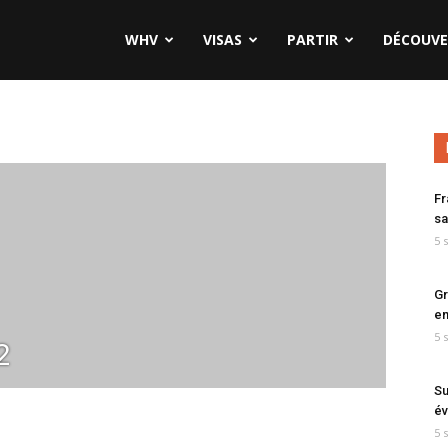
WHV
VISAS
PARTIR
DÉCOUVE
Fr
sa
5 
Gr
en
5 
2
Su
év
5 