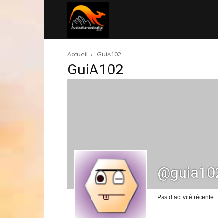
Australia-
Accueil
GuiA102
australie.com
GuiA102
@guia10
Pas d’activité récente