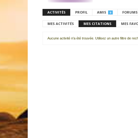
ACTIVITÉS
PROFIL
AMIS
FORUMS
0
MES ACTIVITÉS
MES CITATIONS
MES FAV
Aucune activité n'a été trouvée. Utilisez un autre filtre de re