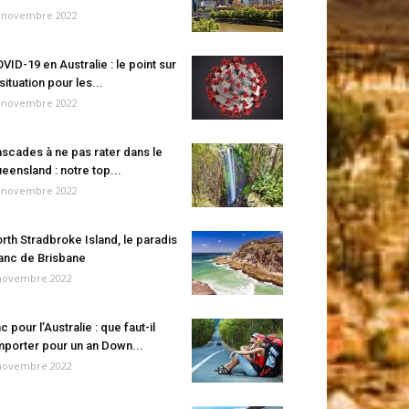
 novembre 2022
VID-19 en Australie : le point sur
 situation pour les...
 novembre 2022
scades à ne pas rater dans le
eensland : notre top...
 novembre 2022
rth Stradbroke Island, le paradis
anc de Brisbane
novembre 2022
c pour l’Australie : que faut-il
porter pour un an Down...
novembre 2022