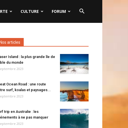
RTE
CULTURE
FORUM
Nos articles
aser Island : la plus grande île de
ble du monde
septembre 2023
eat Ocean Road : une route
tre surf, koalas et paysages...
septembre 2023
rf trip en Australie : les
énements à ne pas manquer
septembre 2023