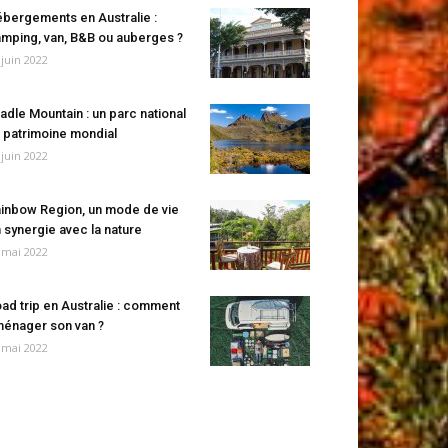
bergements en Australie :
mping, van, B&B ou auberges ?
 juin 2022
adle Mountain : un parc national
 patrimoine mondial
 juin 2022
inbow Region, un mode de vie
 synergie avec la nature
 mai 2022
ad trip en Australie : comment
énager son van ?
 mai 2022