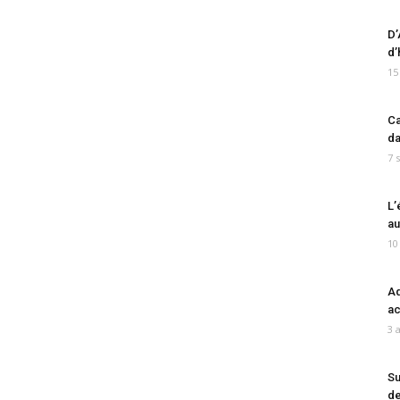
D’
d’
15
Ca
da
7 
L’
au
10
Ad
ac
3 
Su
de