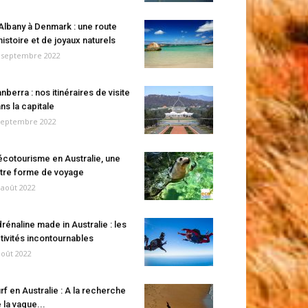
Albany à Denmark : une route
histoire et de joyaux naturels
 septembre 2022
nberra : nos itinéraires de visite
ns la capitale
septembre 2022
écotourisme en Australie, une
tre forme de voyage
 août 2022
rénaline made in Australie : les
tivités incontournables
août 2022
rf en Australie : A la recherche
 la vague...