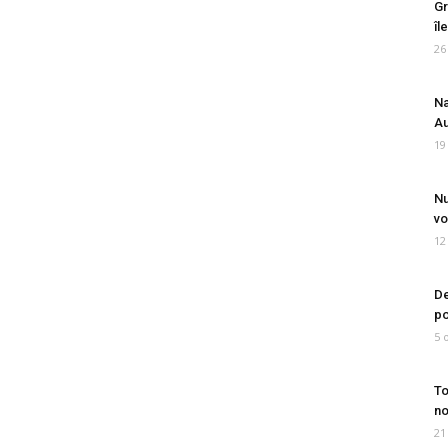
Gr
îl
26
Na
Au
19
Nu
vo
12
De
po
5 
To
no
21