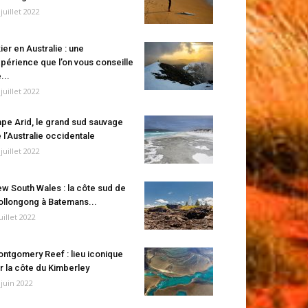
 juillet 2022
ier en Australie : une
périence que l’on vous conseille
...
 juillet 2022
pe Arid, le grand sud sauvage
 l’Australie occidentale
 juillet 2022
w South Wales : la côte sud de
llongong à Batemans...
juillet 2022
ntgomery Reef : lieu iconique
r la côte du Kimberley
 juin 2022