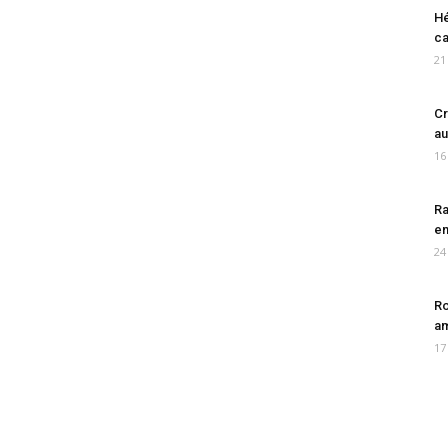
Hé
ca
21
Cr
au
16
Ra
en
24
Ro
am
17