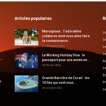
Articles populaires
R
Marsupiaux : 7 adorables
Le
créatures dont vous allez faire
Dé
la connaissance...
2 septembre 2021
Le
Le
Le Working Holiday Visa : le
...
passeport pour une année en...
Au
18 février 2022
Le
E
Grande Barrière de Corail : les
r
Pr
10 îles qui vont vous...
26 octobre 2022
Le