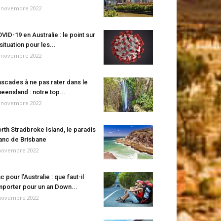
 novembre 2022
VID-19 en Australie : le point sur
 situation pour les...
 novembre 2022
scades à ne pas rater dans le
eensland : notre top...
 novembre 2022
rth Stradbroke Island, le paradis
anc de Brisbane
novembre 2022
c pour l’Australie : que faut-il
porter pour un an Down...
novembre 2022