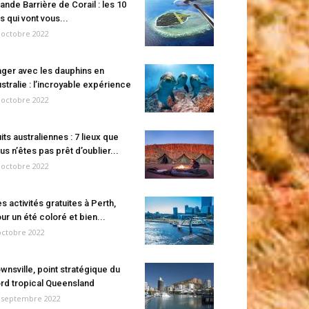
ande Barrière de Corail : les 10
es qui vont vous...
 octobre 2022
ger avec les dauphins en
stralie : l’incroyable expérience
 octobre 2022
its australiennes : 7 lieux que
us n’êtes pas prêt d’oublier...
 octobre 2022
s activités gratuites à Perth,
ur un été coloré et bien...
octobre 2022
wnsville, point stratégique du
rd tropical Queensland
 septembre 2022