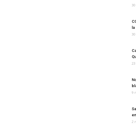
30
CO
la
30
Ca
Qu
23
No
bl
9 
Sa
em
2 