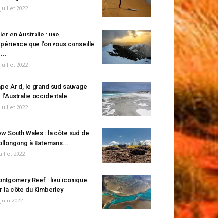
 juillet 2022
ier en Australie : une
périence que l’on vous conseille
...
 juillet 2022
pe Arid, le grand sud sauvage
 l’Australie occidentale
 juillet 2022
w South Wales : la côte sud de
llongong à Batemans...
juillet 2022
ntgomery Reef : lieu iconique
r la côte du Kimberley
 juin 2022