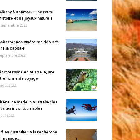
Albany à Denmark : une route
histoire et de joyaux naturels
 septembre 2022
nberra : nos itinéraires de visite
ns la capitale
septembre 2022
écotourisme en Australie, une
tre forme de voyage
 août 2022
rénaline made in Australie : les
tivités incontournables
août 2022
rf en Australie : A la recherche
 la vague...