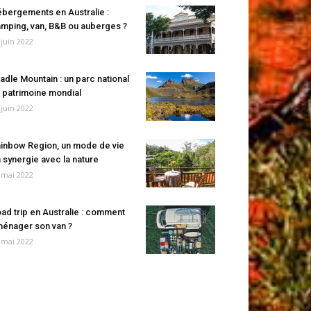
bergements en Australie :
mping, van, B&B ou auberges ?
 juin 2022
adle Mountain : un parc national
 patrimoine mondial
 juin 2022
inbow Region, un mode de vie
 synergie avec la nature
 mai 2022
ad trip en Australie : comment
énager son van ?
 mai 2022