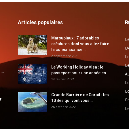
Articles populaires
R
Marsupiaux : 7 adorables
Le
créatures dont vous allez faire
Dé
la connaissance...
2 septembre 2021
Le
Le
Le Working Holiday Visa : le
...
passeport pour une année en...
Au
18 février 2022
Le
E
Grande Barrière de Corail : les
r
Pr
10 îles qui vont vous...
26 octobre 2022
Le