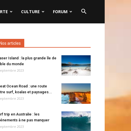
RTE
CULTURE
FORUM
Nos articles
aser Island : la plus grande île de
ble du monde
septembre 2023
eat Ocean Road : une route
tre surf, koalas et paysages...
septembre 2023
rf trip en Australie : les
énements à ne pas manquer
septembre 2023