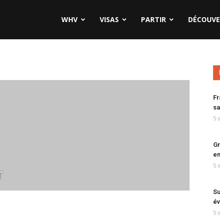
WHV
VISAS
PARTIR
DÉCOUVE
Fr
sa
5 
Gr
en
5 
r
Su
év
5 