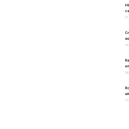
Hé
ca
21
Cr
au
16
Ra
en
24
Ro
am
17