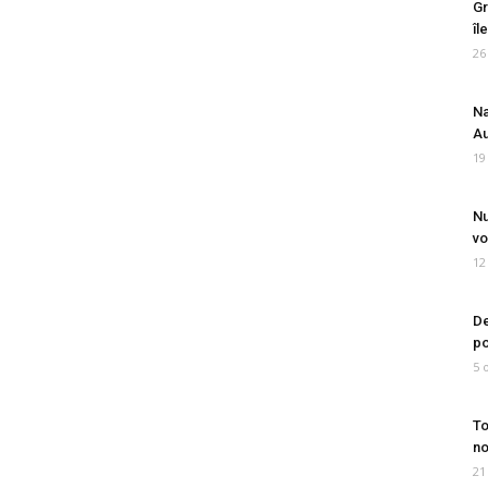
Gr
îl
26
Na
Au
19
Nu
vo
12
De
po
5 
To
no
21