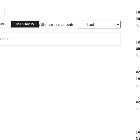
La
im
ORIS
MES AMIS
Afficher par activité:
12
cherche.
Le
un
10
Vo
Te
25
Vo
19
Le
Ce