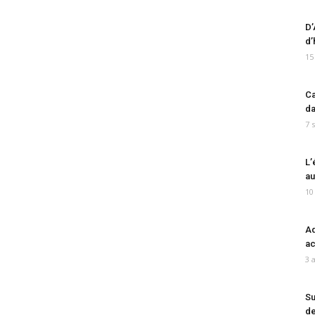
D’
d’
15
Ca
da
7 
L’
au
10
Ad
ac
3 
Su
de