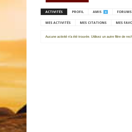
ACTIVITÉS
PROFIL
AMIS
FORUMS
0
MES ACTIVITÉS
MES CITATIONS
MES FAV
Aucune activité n'a été trouvée. Utilisez un autre filtre de re