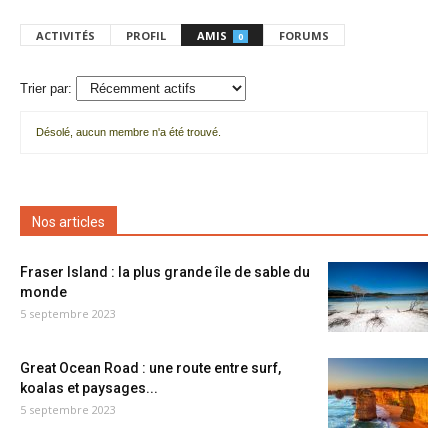
ACTIVITÉS
PROFIL
AMIS
FORUMS
0
Trier par:
Désolé, aucun membre n'a été trouvé.
Mes
amis
Nos articles
Fraser Island : la plus grande île de sable du
monde
5 septembre 2023
Great Ocean Road : une route entre surf,
koalas et paysages...
5 septembre 2023