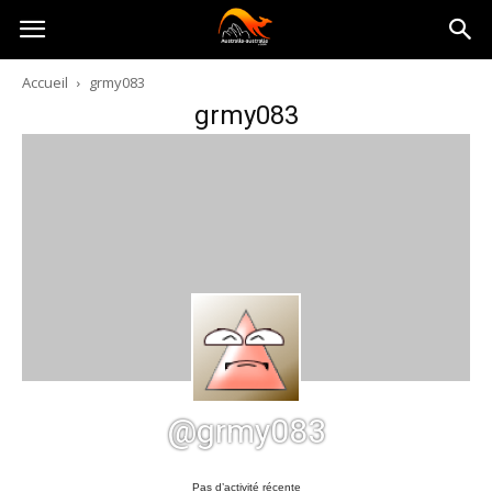
Australia-
Accueil
grmy083
grmy083
australie.com
@grmy083
Pas d’activité récente