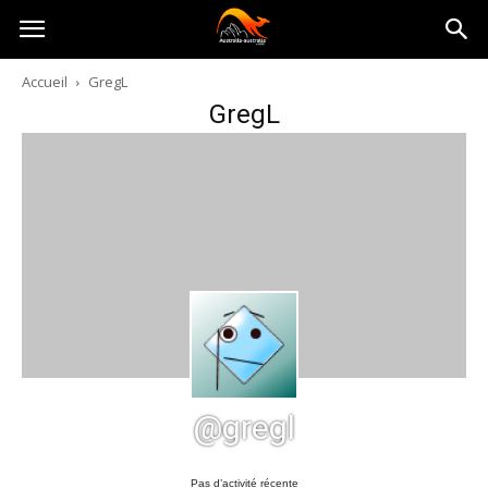
Australia-
Accueil
GregL
GregL
australie.com
@gregl
Pas d’activité récente