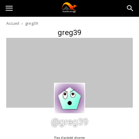
Australia-
Accueil
greg39
greg39
australie.com
@greg39
Pas d’activité récente