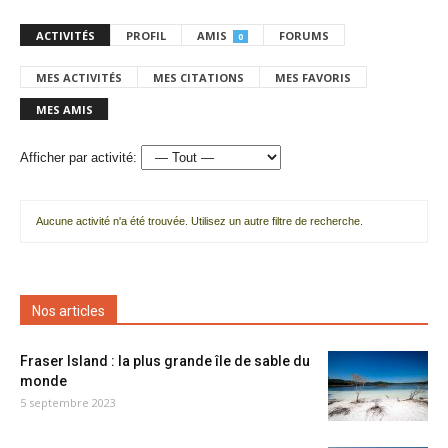
ACTIVITÉS
PROFIL
AMIS
FORUMS
0
MES ACTIVITÉS
MES CITATIONS
MES FAVORIS
MES AMIS
Afficher par activité:
Aucune activité n'a été trouvée. Utilisez un autre filtre de recherche.
Nos articles
Fraser Island : la plus grande île de sable du
monde
5 septembre 2023