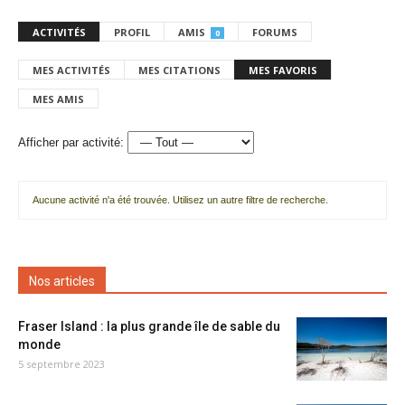
ACTIVITÉS
PROFIL
AMIS
FORUMS
0
MES ACTIVITÉS
MES CITATIONS
MES FAVORIS
MES AMIS
Afficher par activité:
Aucune activité n'a été trouvée. Utilisez un autre filtre de recherche.
Nos articles
Fraser Island : la plus grande île de sable du
monde
5 septembre 2023