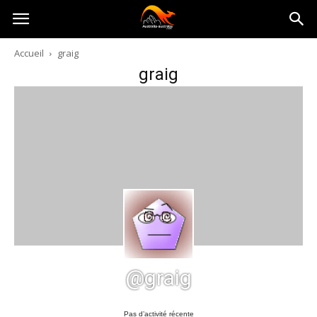
Australia-
Accueil
graig
graig
australie.com
@graig
Pas d’activité récente