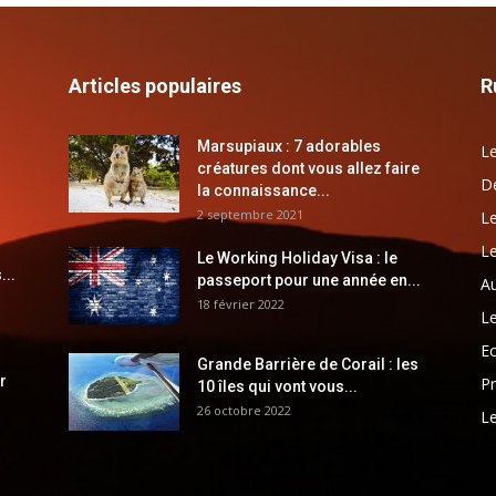
Articles populaires
R
Marsupiaux : 7 adorables
Le
créatures dont vous allez faire
Dé
la connaissance...
2 septembre 2021
Le
Le
Le Working Holiday Visa : le
...
passeport pour une année en...
Au
18 février 2022
Le
E
Grande Barrière de Corail : les
r
Pr
10 îles qui vont vous...
26 octobre 2022
Le