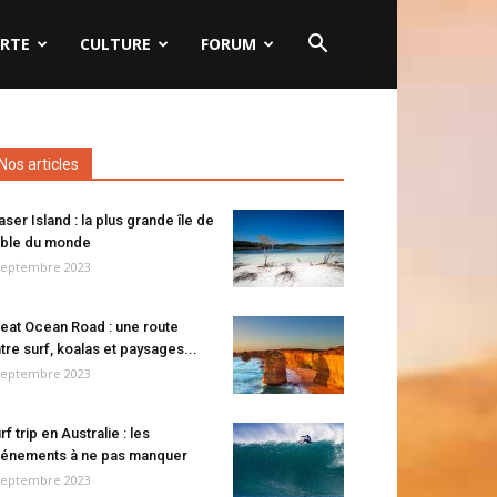
RTE
CULTURE
FORUM
Nos articles
aser Island : la plus grande île de
ble du monde
septembre 2023
eat Ocean Road : une route
tre surf, koalas et paysages...
septembre 2023
rf trip en Australie : les
énements à ne pas manquer
septembre 2023