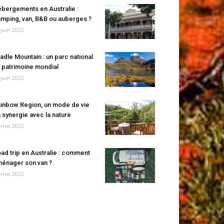
bergements en Australie :
mping, van, B&B ou auberges ?
 juin 2022
adle Mountain : un parc national
 patrimoine mondial
 juin 2022
inbow Region, un mode de vie
 synergie avec la nature
 mai 2022
ad trip en Australie : comment
énager son van ?
 mai 2022