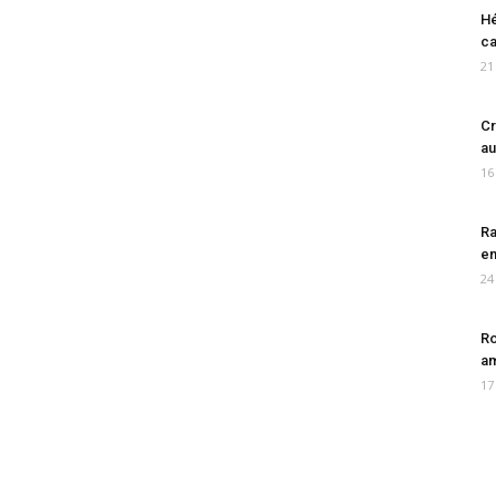
Hé
ca
21
Cr
au
16
Ra
en
24
Ro
am
17