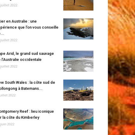
 juillet 2022
ier en Australie : une
périence que l’on vous conseille
...
 juillet 2022
pe Arid, le grand sud sauvage
 l’Australie occidentale
 juillet 2022
w South Wales : la côte sud de
llongong à Batemans...
juillet 2022
ntgomery Reef : lieu iconique
r la côte du Kimberley
 juin 2022