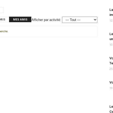
La
im
ORIS
MES AMIS
Afficher par activité:
12
cherche.
Le
un
10
Vo
Te
25
Vo
19
Le
Ce