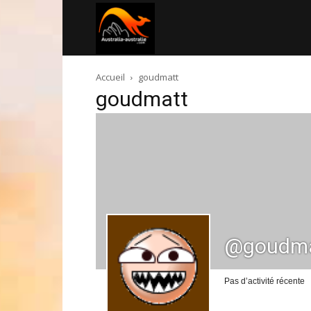
Australia-
Accueil
goudmatt
australie.com
goudmatt
@goudma
Pas d’activité récente