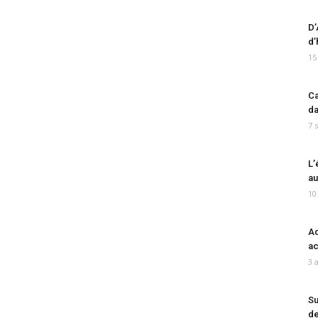
D’
d’
15
Ca
da
7 
L’
au
10
Ad
ac
3 
Su
de