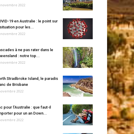
 novembre 2022
VID-19 en Australie : le point sur
 situation pour les...
 novembre 2022
scades à ne pas rater dans le
eensland : notre top...
 novembre 2022
rth Stradbroke Island, le paradis
anc de Brisbane
novembre 2022
c pour l’Australie : que faut-il
porter pour un an Down...
novembre 2022