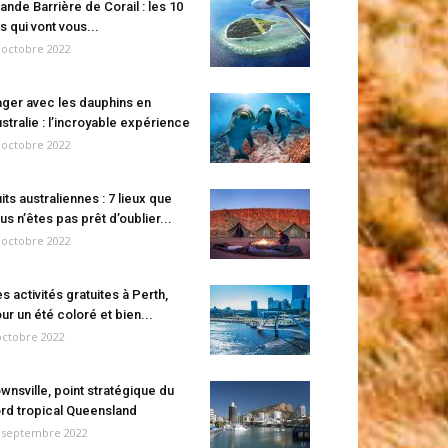
ande Barrière de Corail : les 10
es qui vont vous...
 octobre 2022
ger avec les dauphins en
stralie : l’incroyable expérience
 octobre 2022
its australiennes : 7 lieux que
us n’êtes pas prêt d’oublier...
 octobre 2022
s activités gratuites à Perth,
ur un été coloré et bien...
octobre 2022
wnsville, point stratégique du
rd tropical Queensland
 septembre 2022