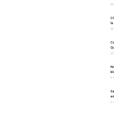
30
CO
la
30
Ca
Qu
23
No
bl
9 
Sa
em
2 