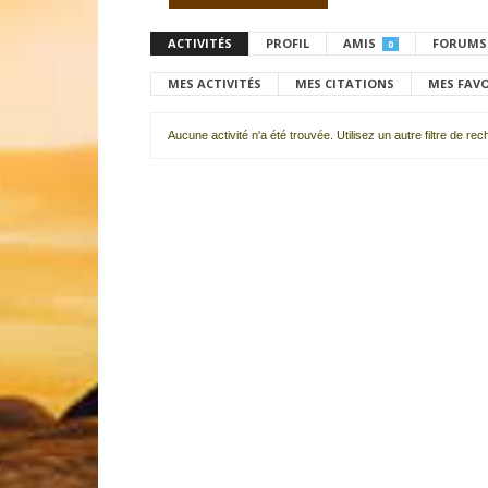
ACTIVITÉS
PROFIL
AMIS
FORUMS
0
MES ACTIVITÉS
MES CITATIONS
MES FAV
Aucune activité n'a été trouvée. Utilisez un autre filtre de re