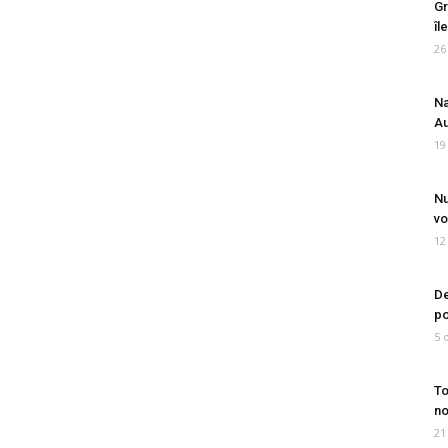
Gr
îl
26
Na
Au
19
Nu
vo
12
De
po
5 
To
no
21