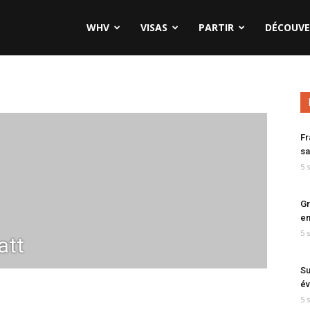
WHV
VISAS
PARTIR
DÉCOUVE
Fr
sa
5 
Gr
en
5 
tt
Su
év
5 