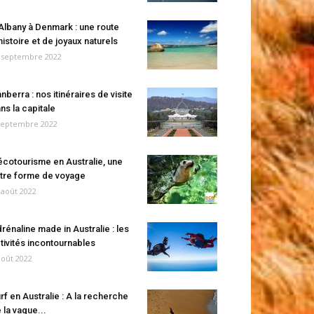
Albany à Denmark : une route
histoire et de joyaux naturels
 septembre 2022
nberra : nos itinéraires de visite
ns la capitale
septembre 2022
écotourisme en Australie, une
tre forme de voyage
 août 2022
rénaline made in Australie : les
tivités incontournables
août 2022
rf en Australie : A la recherche
 la vague...