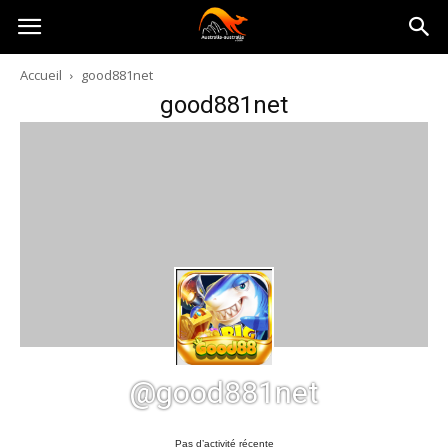
Australia-
Accueil
good881net
good881net
australie.com
@good881net
Pas d’activité récente