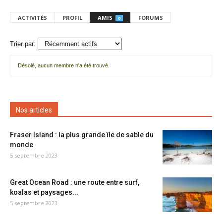
ACTIVITÉS
PROFIL
AMIS
FORUMS
0
Trier par:
Désolé, aucun membre n'a été trouvé.
Mes
amis
Nos articles
Fraser Island : la plus grande île de sable du
monde
5 septembre 2023
Great Ocean Road : une route entre surf,
koalas et paysages...
5 septembre 2023