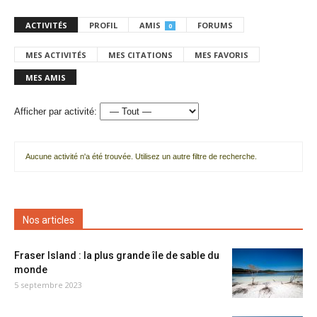
ACTIVITÉS
PROFIL
AMIS
FORUMS
0
MES ACTIVITÉS
MES CITATIONS
MES FAVORIS
MES AMIS
Afficher par activité:
Aucune activité n'a été trouvée. Utilisez un autre filtre de recherche.
Nos articles
Fraser Island : la plus grande île de sable du
monde
5 septembre 2023