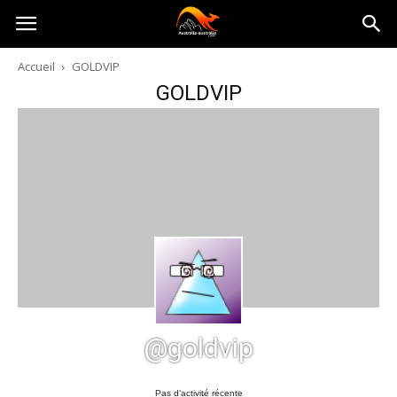
Australia-
Accueil
GOLDVIP
GOLDVIP
australie.com
@goldvip
Pas d’activité récente