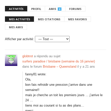
ACTIVITÉS
PROFIL
AMIS
FORUMS
0
MES ACTIVITÉS
MES CITATIONS
MES FAVORIS
MES AMIS
Afficher par activité:
globtrot
a répondu au sujet
surfers paradise / brisbane (semaine du 16 janvier)
dans le forum
Brisbane – Queensland
il y a 21 ans
fanny81 wrote:
Ola,
bon fais refroidir une pression j’arrive dans une
semaine!!
mais je cherche un toit les premiers jours … j’arrive le
24 …
tiens moi au courant si tu as des plans…
merci