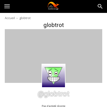
Australia-
Accueil
globtrot
globtrot
australie.com
@globtrot
Pas d’activité récente