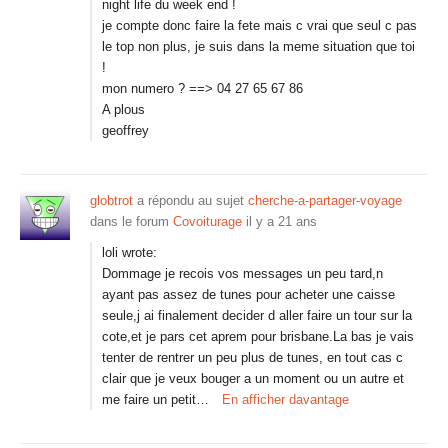
night life du week end !
je compte donc faire la fete mais c vrai que seul c pas
le top non plus, je suis dans la meme situation que toi
!
mon numero ? ==> 04 27 65 67 86
A plous
geoffrey
globtrot
a répondu au sujet
cherche-a-partager-voyage
dans le forum
Covoiturage
il y a 21 ans
loli wrote:
Dommage je recois vos messages un peu tard,n
ayant pas assez de tunes pour acheter une caisse
seule,j ai finalement decider d aller faire un tour sur la
cote,et je pars cet aprem pour brisbane.La bas je vais
tenter de rentrer un peu plus de tunes, en tout cas c
clair que je veux bouger a un moment ou un autre et
me faire un petit…
En afficher davantage