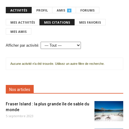
ACTIVITÉS
PROFIL
AMIS
FORUMS
0
MES ACTIVITÉS
MES CITATIONS
MES FAVORIS
MES AMIS
Afficher par activité:
Aucune activité n'a été trouvée. Utilisez un autre filtre de recherche.
Nos articles
Fraser Island : la plus grande île de sable du
monde
5 septembre 2023