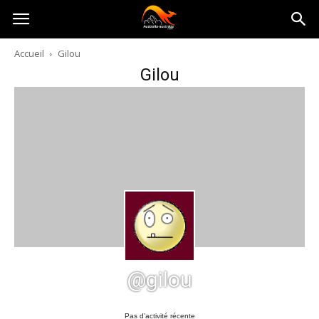
Australia-
Accueil
Gilou
Gilou
australie.com
@gilou
Pas d’activité récente