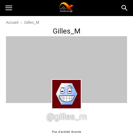
Australia-
Accueil
Gilles_M
Gilles_M
australie.com
@gilles_m
Pas d’activité récente