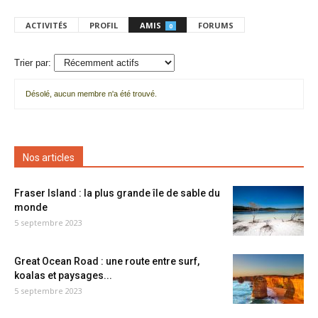
ACTIVITÉS
PROFIL
AMIS
FORUMS
0
Trier par:
Désolé, aucun membre n'a été trouvé.
Mes
amis
Nos articles
Fraser Island : la plus grande île de sable du
monde
5 septembre 2023
Great Ocean Road : une route entre surf,
koalas et paysages...
5 septembre 2023