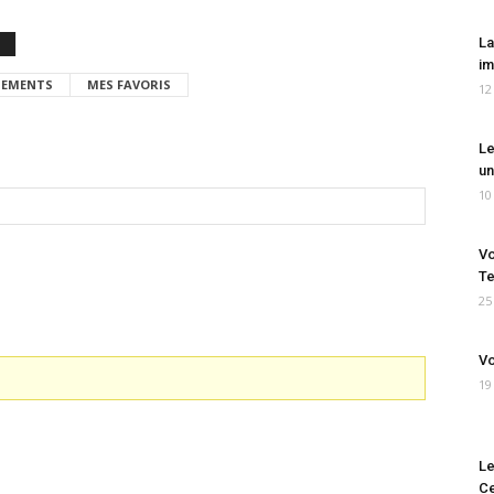
La
im
EMENTS
MES FAVORIS
12
Le
un
10
Vo
Te
25
Vo
19
Le
Ce