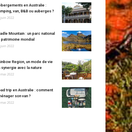
bergements en Australie :
mping, van, B&B ou auberges ?
 juin 2022
adle Mountain : un parc national
 patrimoine mondial
 juin 2022
inbow Region, un mode de vie
 synergie avec la nature
 mai 2022
ad trip en Australie : comment
énager son van ?
 mai 2022