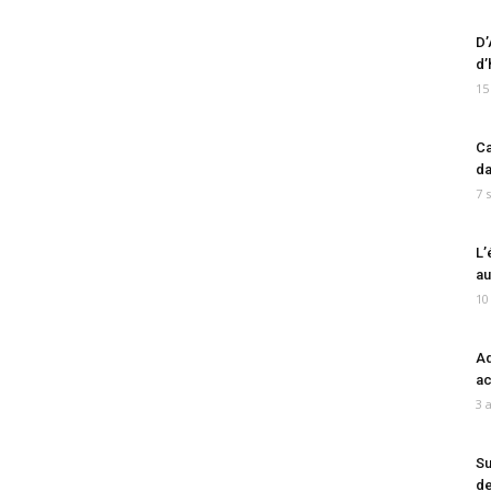
D’
d’
15
Ca
da
7 
L’
au
10
Ad
ac
3 
Su
de