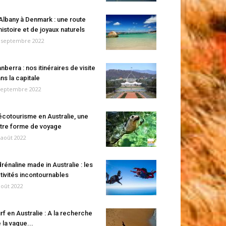
Albany à Denmark : une route
histoire et de joyaux naturels
 septembre 2022
nberra : nos itinéraires de visite
ns la capitale
septembre 2022
écotourisme en Australie, une
tre forme de voyage
 août 2022
rénaline made in Australie : les
tivités incontournables
août 2022
rf en Australie : A la recherche
 la vague...