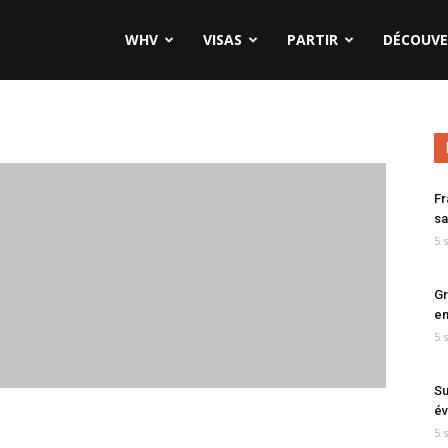
WHV
VISAS
PARTIR
DÉCOUVE
Fr
sa
5 
Gr
en
5 
Su
év
5 