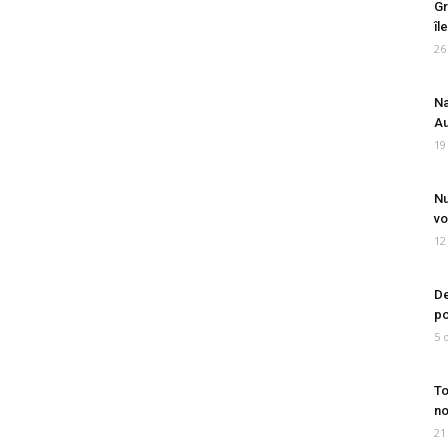
Gr
îl
26
Na
Au
19
Nu
vo
12
De
po
5 
To
no
21