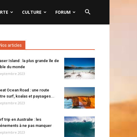
RTE
CULTURE
FORUM
Nos articles
aser Island : la plus grande île de
ble du monde
septembre 2023
eat Ocean Road : une route
tre surf, koalas et paysages...
septembre 2023
rf trip en Australie : les
énements à ne pas manquer
septembre 2023