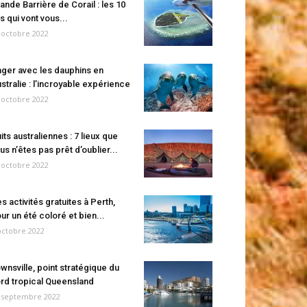
ande Barrière de Corail : les 10
es qui vont vous...
 octobre 2022
ger avec les dauphins en
stralie : l’incroyable expérience
 octobre 2022
its australiennes : 7 lieux que
us n’êtes pas prêt d’oublier...
 octobre 2022
s activités gratuites à Perth,
ur un été coloré et bien...
octobre 2022
wnsville, point stratégique du
rd tropical Queensland
 septembre 2022