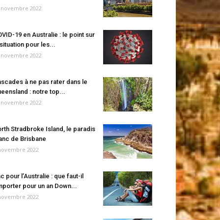
 novembre 2022
VID-19 en Australie : le point sur
 situation pour les...
 novembre 2022
scades à ne pas rater dans le
eensland : notre top...
 novembre 2022
rth Stradbroke Island, le paradis
anc de Brisbane
novembre 2022
c pour l’Australie : que faut-il
porter pour un an Down...
novembre 2022