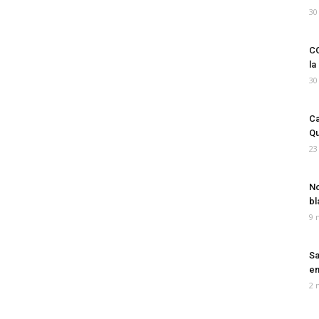
30
CO
la
30
Ca
Qu
23
No
bl
9 
Sa
em
2 