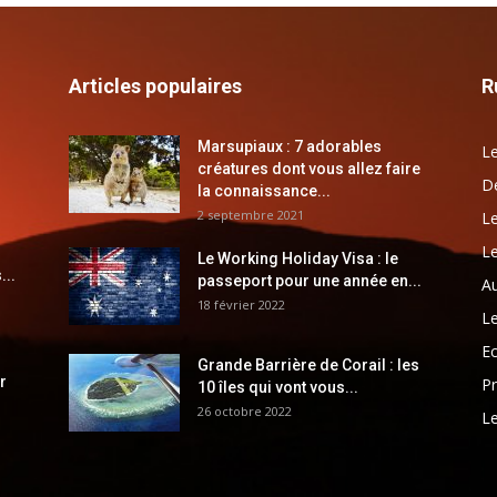
Articles populaires
R
Marsupiaux : 7 adorables
Le
créatures dont vous allez faire
Dé
la connaissance...
2 septembre 2021
Le
Le
Le Working Holiday Visa : le
...
passeport pour une année en...
Au
18 février 2022
Le
E
Grande Barrière de Corail : les
r
Pr
10 îles qui vont vous...
26 octobre 2022
Le