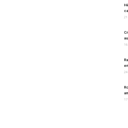
Hé
ca
21
Cr
au
16
Ra
en
24
Ro
am
17