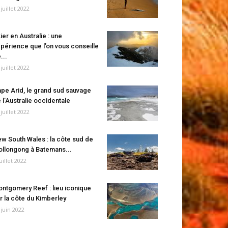
 juillet 2022
ier en Australie : une
périence que l’on vous conseille
...
 juillet 2022
pe Arid, le grand sud sauvage
 l’Australie occidentale
 juillet 2022
w South Wales : la côte sud de
llongong à Batemans...
juillet 2022
ntgomery Reef : lieu iconique
r la côte du Kimberley
 juin 2022