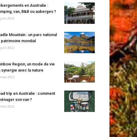
bergements en Australie :
mping, van, B&B ou auberges ?
 juin 2022
adle Mountain : un parc national
 patrimoine mondial
 juin 2022
inbow Region, un mode de vie
 synergie avec la nature
 mai 2022
ad trip en Australie : comment
énager son van ?
 mai 2022