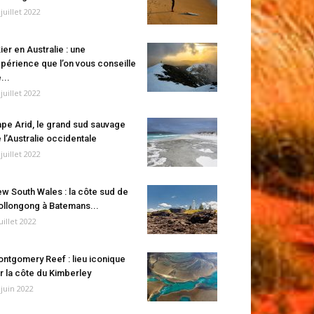
 juillet 2022
ier en Australie : une
périence que l’on vous conseille
...
 juillet 2022
pe Arid, le grand sud sauvage
 l’Australie occidentale
 juillet 2022
w South Wales : la côte sud de
llongong à Batemans...
juillet 2022
ntgomery Reef : lieu iconique
r la côte du Kimberley
 juin 2022