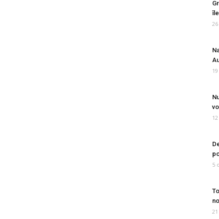
Gr
îl
26
Na
Au
19
Nu
vo
12
De
po
5 
To
no
21