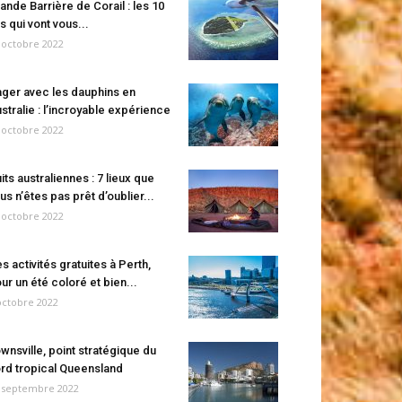
ande Barrière de Corail : les 10
es qui vont vous...
 octobre 2022
ger avec les dauphins en
stralie : l’incroyable expérience
 octobre 2022
its australiennes : 7 lieux que
us n’êtes pas prêt d’oublier...
 octobre 2022
s activités gratuites à Perth,
ur un été coloré et bien...
octobre 2022
wnsville, point stratégique du
rd tropical Queensland
 septembre 2022