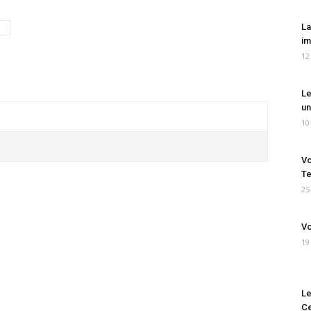
La
im
12
Le
un
10
Vo
Te
25
Vo
19
Le
Ce