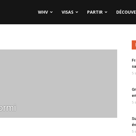
WHV
VISAS
PARTIR
DÉCOUVE
Fr
sa
5 
Gr
en
5 
ormi
Su
év
5 