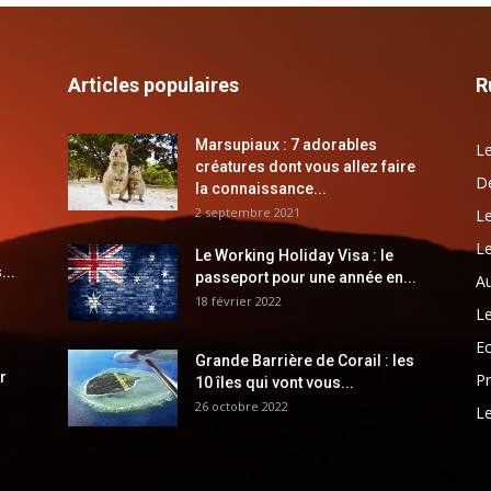
Articles populaires
R
Marsupiaux : 7 adorables
Le
créatures dont vous allez faire
Dé
la connaissance...
2 septembre 2021
Le
Le
Le Working Holiday Visa : le
...
passeport pour une année en...
Au
18 février 2022
Le
E
Grande Barrière de Corail : les
r
Pr
10 îles qui vont vous...
26 octobre 2022
Le