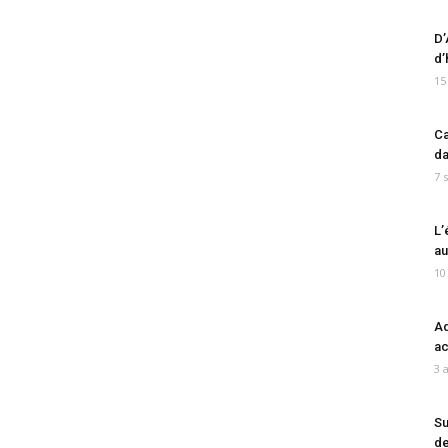
D’
d’
15
Ca
da
7 
L’
au
10
Ad
ac
3 
Su
de