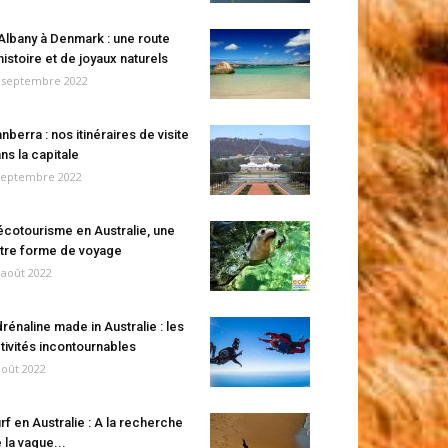
Albany à Denmark : une route
histoire et de joyaux naturels
 septembre 2022
nberra : nos itinéraires de visite
ns la capitale
septembre 2022
écotourisme en Australie, une
tre forme de voyage
 août 2022
rénaline made in Australie : les
tivités incontournables
août 2022
rf en Australie : A la recherche
 la vague...