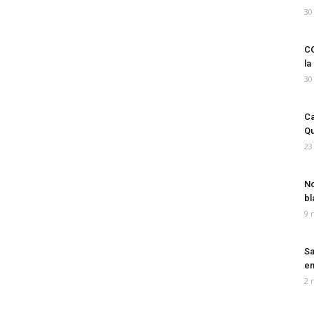
30
CO
la
30
Ca
Qu
23
No
bl
9 
Sa
em
2 