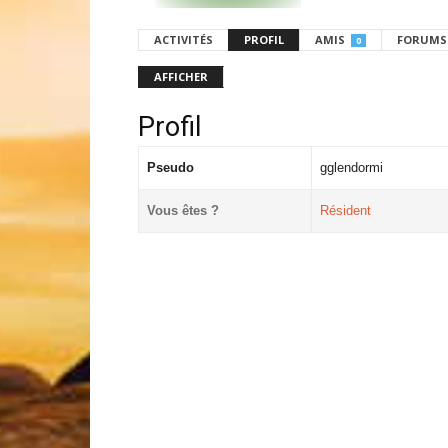
ACTIVITÉS
PROFIL
AMIS
FORUMS
0
AFFICHER
Profil
Pseudo
gglendormi
Vous êtes ?
Résident