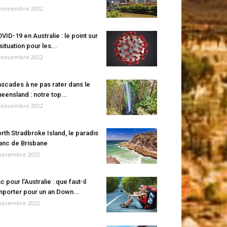
 novembre 2022
VID-19 en Australie : le point sur
 situation pour les...
 novembre 2022
scades à ne pas rater dans le
eensland : notre top...
 novembre 2022
rth Stradbroke Island, le paradis
anc de Brisbane
novembre 2022
c pour l’Australie : que faut-il
porter pour un an Down...
novembre 2022