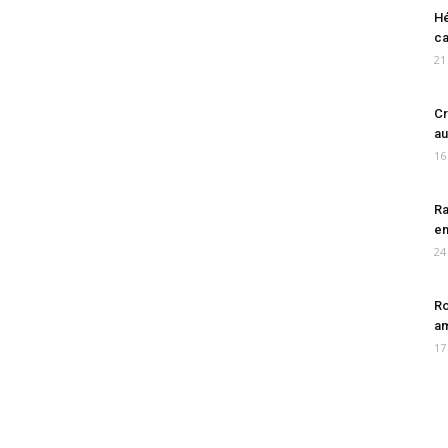
Hé
ca
21
Cr
au
16
Ra
en
24
Ro
am
17