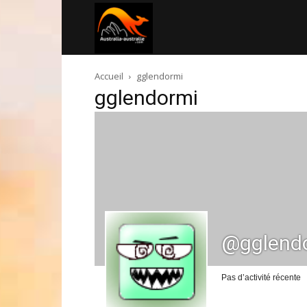
Australia-
Accueil
gglendormi
australie.com
gglendormi
@gglend
Pas d’activité récente