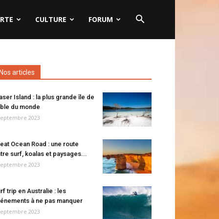
RTE
CULTURE
FORUM
Nos articles
aser Island : la plus grande île de
ble du monde
septembre 2023
eat Ocean Road : une route
tre surf, koalas et paysages...
septembre 2023
rf trip en Australie : les
énements à ne pas manquer
septembre 2023