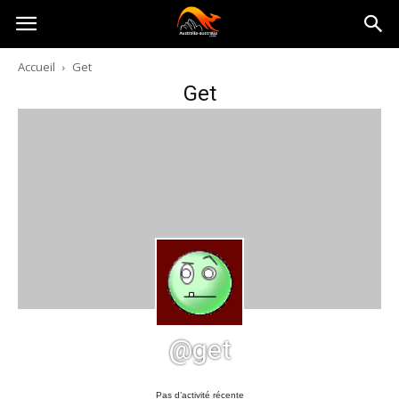
Australia-
Accueil
Get
Get
australie.com
@get
Pas d’activité récente