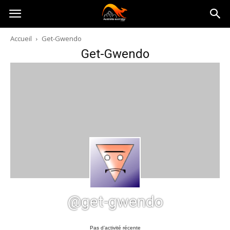
Australia-
Accueil
Get-Gwendo
Get-Gwendo
australie.com
@get-gwendo
Pas d’activité récente