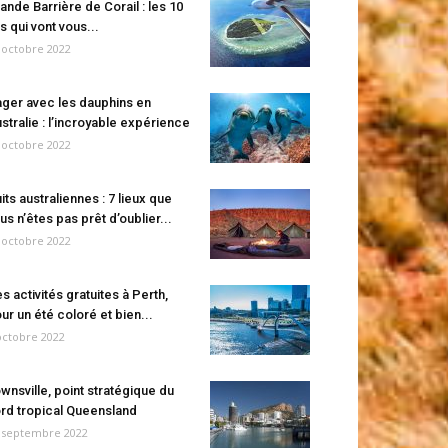
ande Barrière de Corail : les 10
es qui vont vous...
 octobre 2022
ger avec les dauphins en
stralie : l’incroyable expérience
 octobre 2022
its australiennes : 7 lieux que
us n’êtes pas prêt d’oublier...
 octobre 2022
s activités gratuites à Perth,
ur un été coloré et bien...
octobre 2022
wnsville, point stratégique du
rd tropical Queensland
 septembre 2022