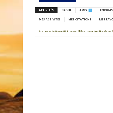
ACTIVITÉS
PROFIL
AMIS
FORUMS
0
MES ACTIVITÉS
MES CITATIONS
MES FAV
Aucune activité n'a été trouvée. Utilisez un autre filtre de re