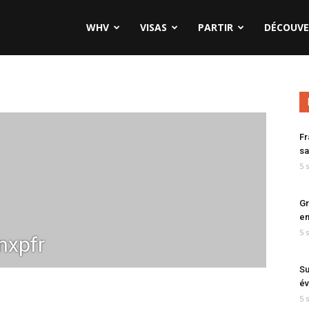
WHV
VISAS
PARTIR
DÉCOUVE
Fr
sa
5 
Gr
en
5 
nxpfr
Su
év
5 