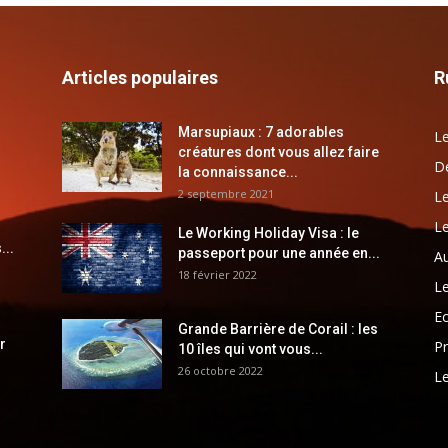
Articles populaires
R
Marsupiaux : 7 adorables
Le
créatures dont vous allez faire
Dé
la connaissance...
2 septembre 2021
Le
Le
Le Working Holiday Visa : le
...
passeport pour une année en...
Au
18 février 2022
Le
E
Grande Barrière de Corail : les
r
Pr
10 îles qui vont vous...
26 octobre 2022
Le