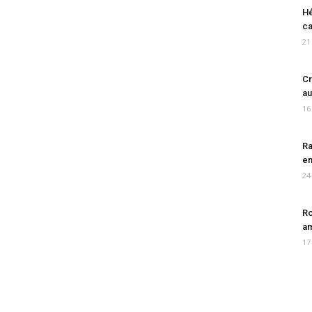
Hé
ca
21
Cr
au
16
Ra
en
24
Ro
am
17