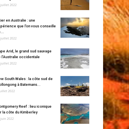
 juillet 2022
ier en Australie : une
périence que l’on vous conseille
...
 juillet 2022
pe Arid, le grand sud sauvage
 l’Australie occidentale
 juillet 2022
w South Wales : la côte sud de
llongong à Batemans...
juillet 2022
ntgomery Reef : lieu iconique
r la côte du Kimberley
 juin 2022