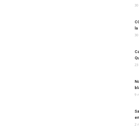
30
CO
la
30
Ca
Qu
23
No
bl
9 
Sa
em
2 