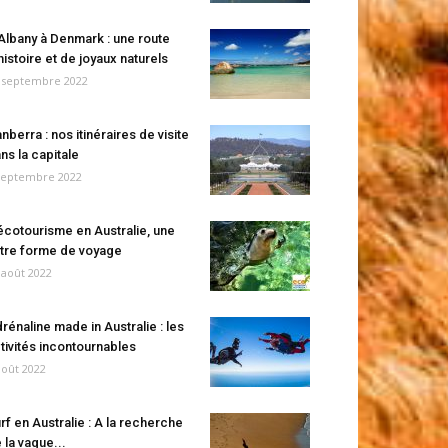
Albany à Denmark : une route
histoire et de joyaux naturels
 septembre 2022
nberra : nos itinéraires de visite
ns la capitale
septembre 2022
écotourisme en Australie, une
tre forme de voyage
 août 2022
rénaline made in Australie : les
tivités incontournables
août 2022
rf en Australie : A la recherche
 la vague...