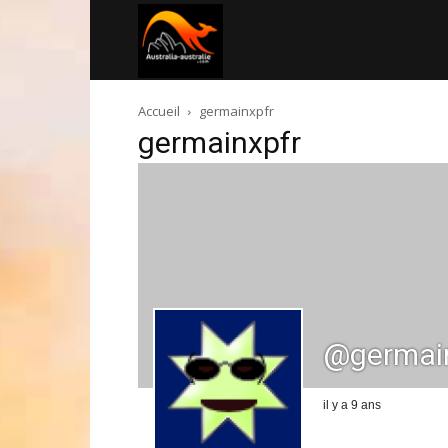
Australia-
Accueil
germainxpfr
australie.com
germainxpfr
@germai
il y a 9 ans