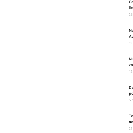
Gr
îl
26
Na
Au
19
Nu
vo
12
De
po
5 
To
no
21