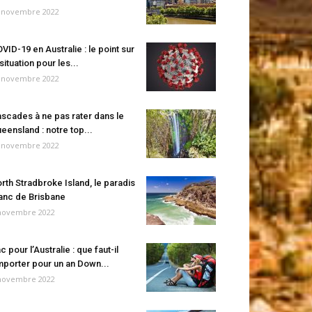
 novembre 2022
VID-19 en Australie : le point sur
 situation pour les...
 novembre 2022
scades à ne pas rater dans le
eensland : notre top...
 novembre 2022
rth Stradbroke Island, le paradis
anc de Brisbane
novembre 2022
c pour l’Australie : que faut-il
porter pour un an Down...
novembre 2022