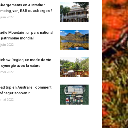
bergements en Australie :
mping, van, B&B ou auberges ?
 juin 2022
adle Mountain : un parc national
 patrimoine mondial
 juin 2022
inbow Region, un mode de vie
 synergie avec la nature
 mai 2022
ad trip en Australie : comment
énager son van ?
 mai 2022