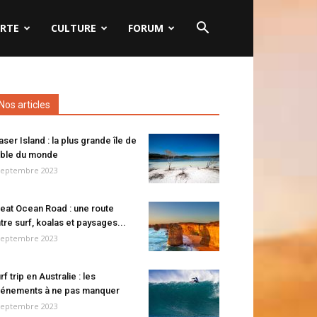
RTE
CULTURE
FORUM
Nos articles
aser Island : la plus grande île de
ble du monde
septembre 2023
eat Ocean Road : une route
tre surf, koalas et paysages...
septembre 2023
rf trip en Australie : les
énements à ne pas manquer
septembre 2023