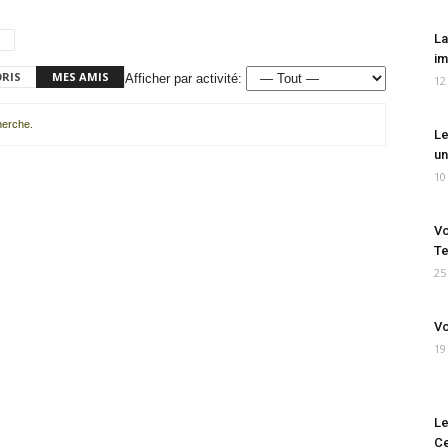
La
im
ORIS
MES AMIS
Afficher par activité:
12
cherche.
Le
un
10
Vo
Te
25
Vo
19
Le
Ce