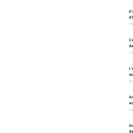
D’
d’
15
Ca
da
7 
L’
au
10
Ad
ac
3 
Su
de