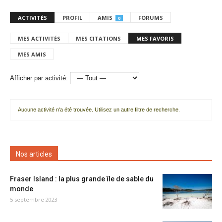
ACTIVITÉS
PROFIL
AMIS
FORUMS
0
MES ACTIVITÉS
MES CITATIONS
MES FAVORIS
MES AMIS
Afficher par activité:
Aucune activité n'a été trouvée. Utilisez un autre filtre de recherche.
Nos articles
Fraser Island : la plus grande île de sable du
monde
5 septembre 2023