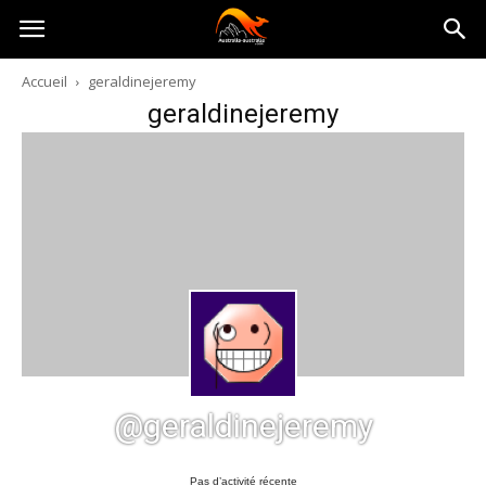
Australia-
Accueil
geraldinejeremy
geraldinejeremy
australie.com
@geraldinejeremy
Pas d’activité récente