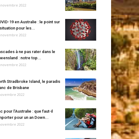
 novembre 2022
VID-19 en Australie : le point sur
 situation pour les...
 novembre 2022
scades à ne pas rater dans le
eensland : notre top...
 novembre 2022
rth Stradbroke Island, le paradis
anc de Brisbane
novembre 2022
c pour l’Australie : que faut-il
porter pour un an Down...
novembre 2022