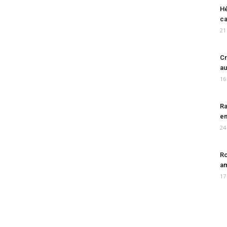
Hé
ca
21
Cr
au
16
Ra
en
24
Ro
am
17