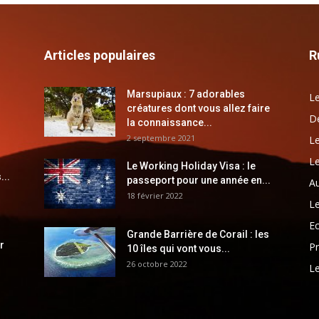
Articles populaires
R
Marsupiaux : 7 adorables
Le
créatures dont vous allez faire
Dé
la connaissance...
2 septembre 2021
Le
Le
Le Working Holiday Visa : le
...
passeport pour une année en...
Au
18 février 2022
Le
E
Grande Barrière de Corail : les
r
Pr
10 îles qui vont vous...
26 octobre 2022
Le