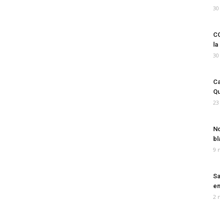
30
CO
la
30
Ca
Qu
23
No
bl
9 
Sa
em
2 