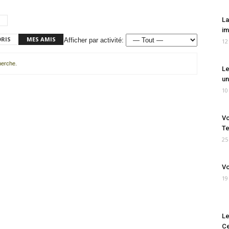
La
im
ORIS
MES AMIS
Afficher par activité:
12
cherche.
Le
un
10
Vo
Te
25
Vo
19
Le
Ce