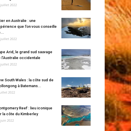
 juillet 2022
ier en Australie : une
périence que l’on vous conseille
...
 juillet 2022
pe Arid, le grand sud sauvage
 l’Australie occidentale
 juillet 2022
w South Wales : la côte sud de
llongong à Batemans...
juillet 2022
ntgomery Reef : lieu iconique
r la côte du Kimberley
 juin 2022