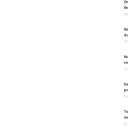
Gr
îl
26
Na
Au
19
Nu
vo
12
De
po
5 
To
no
21