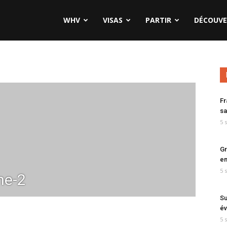
WHV
VISAS
PARTIR
DÉCOUVE
Fr
sa
5 
Gr
en
5 
ne-2
Su
év
5 