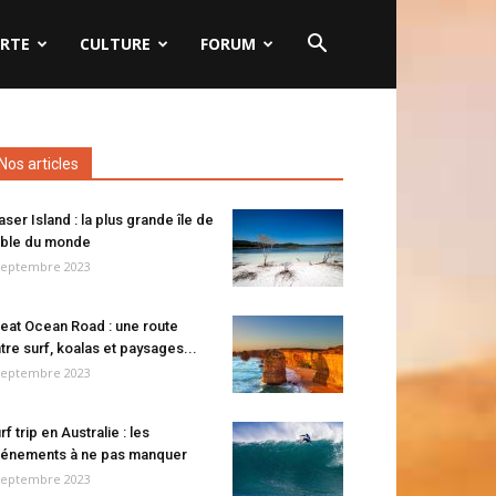
RTE
CULTURE
FORUM
Nos articles
aser Island : la plus grande île de
ble du monde
septembre 2023
eat Ocean Road : une route
tre surf, koalas et paysages...
septembre 2023
rf trip en Australie : les
énements à ne pas manquer
septembre 2023