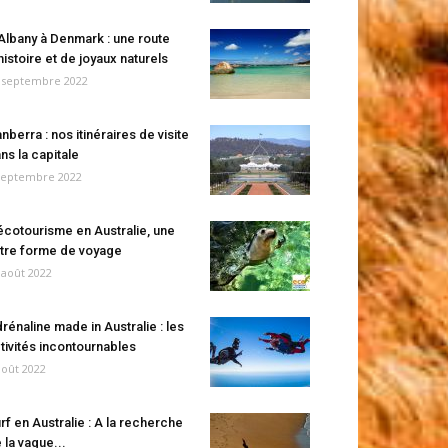
Albany à Denmark : une route
histoire et de joyaux naturels
 septembre 2022
nberra : nos itinéraires de visite
ns la capitale
septembre 2022
écotourisme en Australie, une
tre forme de voyage
 août 2022
rénaline made in Australie : les
tivités incontournables
août 2022
rf en Australie : A la recherche
 la vague...