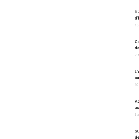
D’
d’
15
Ca
da
7 
L’
au
10
Ad
ac
3 
Su
de