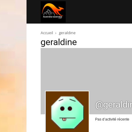
Australia-
Accueil
geraldine
australie.com
geraldine
@geraldi
Pas d’activité récente