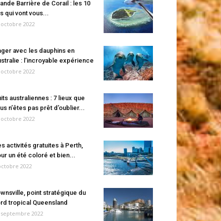
ande Barrière de Corail : les 10
es qui vont vous...
 octobre 2022
ger avec les dauphins en
stralie : l’incroyable expérience
 octobre 2022
its australiennes : 7 lieux que
us n’êtes pas prêt d’oublier...
 octobre 2022
s activités gratuites à Perth,
ur un été coloré et bien...
octobre 2022
wnsville, point stratégique du
rd tropical Queensland
 septembre 2022