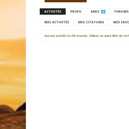
ACTIVITÉS
PROFIL
AMIS
FORUMS
0
MES ACTIVITÉS
MES CITATIONS
MES FAV
Aucune activité n'a été trouvée. Utilisez un autre filtre de re