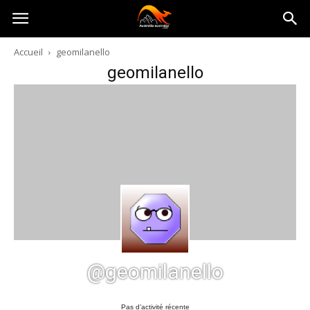
Australia-
Accueil
geomilanello
geomilanello
australie.com
@geomilanello
Pas d’activité récente