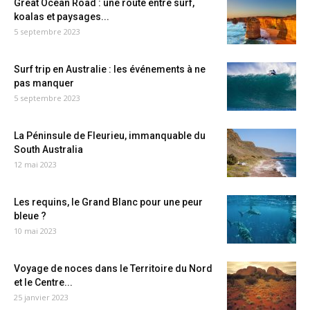
Great Ocean Road : une route entre surf,
koalas et paysages...
5 septembre 2023
Surf trip en Australie : les événements à ne
pas manquer
5 septembre 2023
La Péninsule de Fleurieu, immanquable du
South Australia
12 mai 2023
Les requins, le Grand Blanc pour une peur
bleue ?
10 mai 2023
Voyage de noces dans le Territoire du Nord
et le Centre...
25 janvier 2023