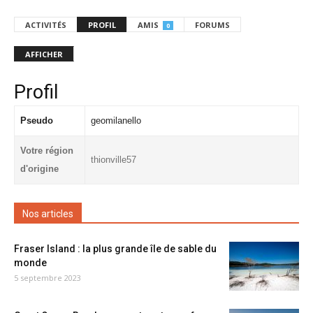
ACTIVITÉS
PROFIL
AMIS
FORUMS
0
AFFICHER
Profil
Pseudo
geomilanello
Votre région
thionville57
d'origine
Nos articles
Fraser Island : la plus grande île de sable du
monde
5 septembre 2023