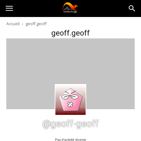
Australia-
Accueil
geoff.geoff
geoff.geoff
australie.com
@geoff-geoff
Pas d’activité récente