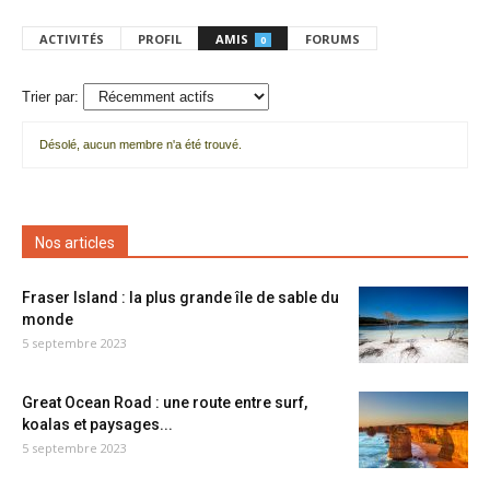
ACTIVITÉS
PROFIL
AMIS
FORUMS
0
Trier par:
Désolé, aucun membre n'a été trouvé.
Mes
amis
Nos articles
Fraser Island : la plus grande île de sable du
monde
5 septembre 2023
Great Ocean Road : une route entre surf,
koalas et paysages...
5 septembre 2023