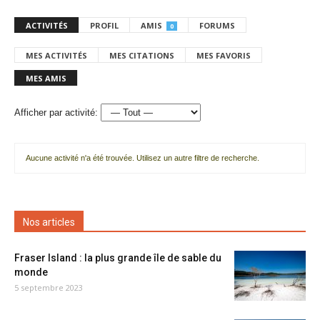
ACTIVITÉS
PROFIL
AMIS
FORUMS
0
MES ACTIVITÉS
MES CITATIONS
MES FAVORIS
MES AMIS
Afficher par activité:
Aucune activité n'a été trouvée. Utilisez un autre filtre de recherche.
Nos articles
Fraser Island : la plus grande île de sable du
monde
5 septembre 2023