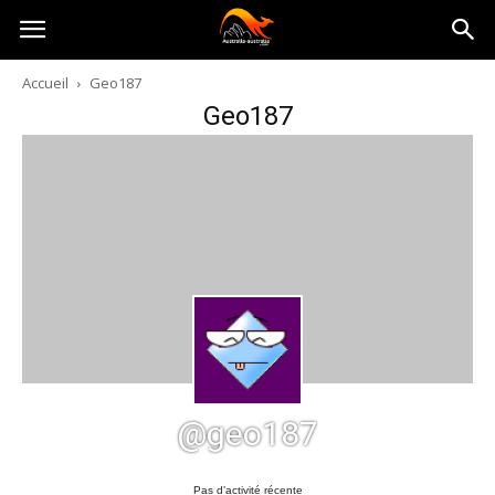
Australia-
Accueil
Geo187
Geo187
australie.com
@geo187
Pas d’activité récente