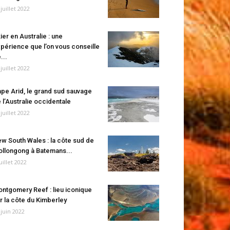
 juillet 2022
ier en Australie : une
périence que l’on vous conseille
...
 juillet 2022
pe Arid, le grand sud sauvage
 l’Australie occidentale
 juillet 2022
w South Wales : la côte sud de
llongong à Batemans...
juillet 2022
ntgomery Reef : lieu iconique
r la côte du Kimberley
 juin 2022