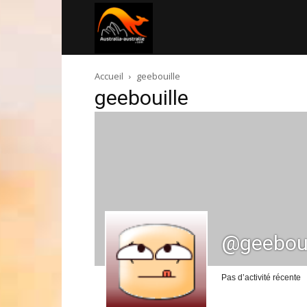
Australia-
Accueil
geebouille
australie.com
geebouille
@geeboui
Pas d’activité récente