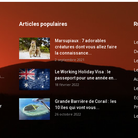
Articles populaires
R
Marsupiaux : 7 adorables
Le
créatures dont vous allez faire
Dé
la connaissance...
2 septembre 2021
Le
Le
Le Working Holiday Visa : le
...
passeport pour une année en...
Au
18 février 2022
Le
E
Grande Barrière de Corail : les
r
Pr
10 îles qui vont vous...
26 octobre 2022
Le