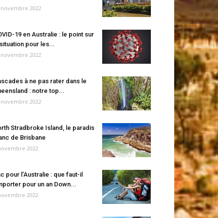
 novembre 2022
VID-19 en Australie : le point sur
 situation pour les...
 novembre 2022
scades à ne pas rater dans le
eensland : notre top...
 novembre 2022
rth Stradbroke Island, le paradis
anc de Brisbane
novembre 2022
c pour l’Australie : que faut-il
porter pour un an Down...
novembre 2022