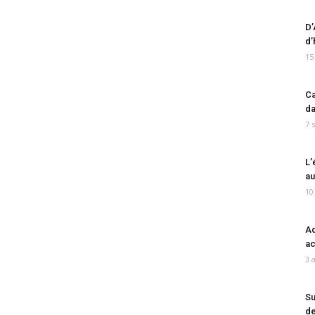
D’
d’
15
Ca
da
7 
L’
au
10
Ad
ac
3 
Su
de