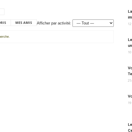
La
im
ORIS
MES AMIS
Afficher par activité:
12
cherche.
Le
un
10
Vo
Te
25
Vo
19
Le
Ce