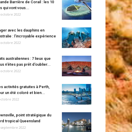
ande Barrière de Corail : les 10
es qui vont vous...
 octobre 2022
ger avec les dauphins en
stralie : l’incroyable expérience
 octobre 2022
its australiennes : 7 lieux que
us n’êtes pas prêt d’oublier...
 octobre 2022
s activités gratuites à Perth,
ur un été coloré et bien...
octobre 2022
wnsville, point stratégique du
rd tropical Queensland
 septembre 2022