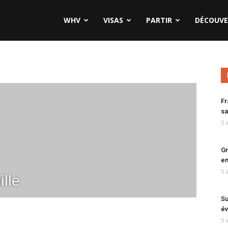
WHV
VISAS
PARTIR
DÉCOUVE
Fr
sa
5 
Gr
en
5 
lle
Su
év
5 