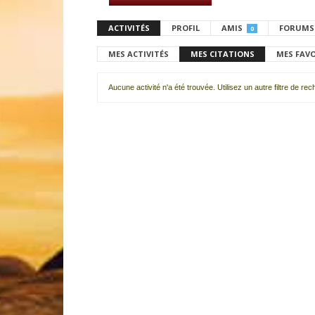
ACTIVITÉS
PROFIL
AMIS
FORUMS
0
MES ACTIVITÉS
MES CITATIONS
MES FAV
Aucune activité n'a été trouvée. Utilisez un autre filtre de re