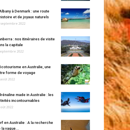
Albany à Denmark : une route
histoire et de joyaux naturels
 septembre 2022
nberra : nos itinéraires de visite
ns la capitale
septembre 2022
écotourisme en Australie, une
tre forme de voyage
 août 2022
rénaline made in Australie : les
tivités incontournables
août 2022
rf en Australie : A la recherche
 la vague...