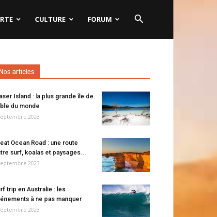
RTE
CULTURE
FORUM
Nos articles
aser Island : la plus grande île de
ble du monde
septembre 2023
eat Ocean Road : une route
tre surf, koalas et paysages...
septembre 2023
rf trip en Australie : les
énements à ne pas manquer
septembre 2023