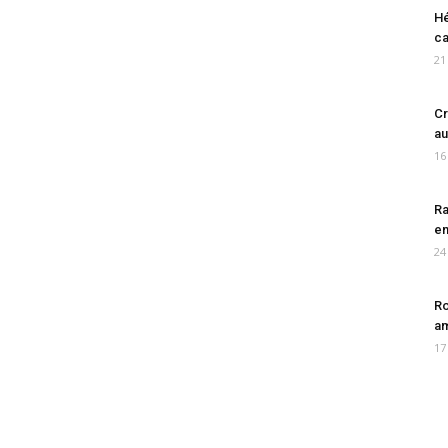
Hé
ca
21
Cr
au
16
Ra
en
24
Ro
am
17