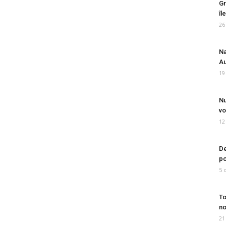
Gr
îl
26
Na
Au
19
Nu
vo
12
De
po
5 
To
no
21