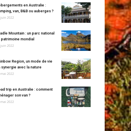
bergements en Australie :
mping, van, B&B ou auberges ?
 juin 2022
adle Mountain : un parc national
 patrimoine mondial
 juin 2022
inbow Region, un mode de vie
 synergie avec la nature
 mai 2022
ad trip en Australie : comment
énager son van ?
 mai 2022