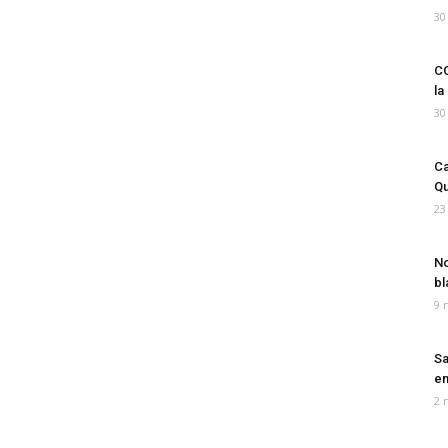
30
CO
la
30
Ca
Qu
23
No
bl
9 
Sa
em
2 