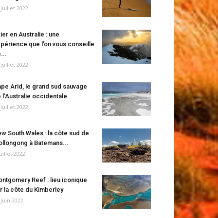
 juillet 2022
ier en Australie : une
périence que l’on vous conseille
...
 juillet 2022
pe Arid, le grand sud sauvage
 l’Australie occidentale
 juillet 2022
w South Wales : la côte sud de
llongong à Batemans...
juillet 2022
ntgomery Reef : lieu iconique
r la côte du Kimberley
 juin 2022