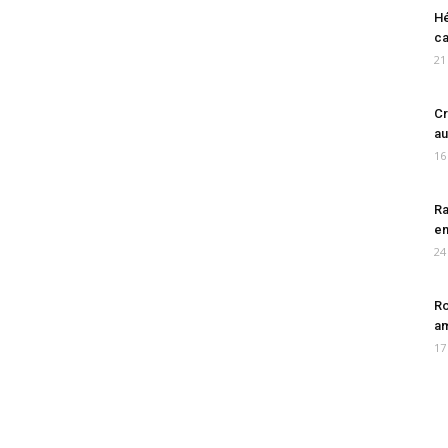
Hé
ca
21
Cr
au
16
Ra
en
24
Ro
am
17