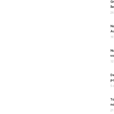
Gr
îl
26
Na
Au
19
Nu
vo
12
De
po
5 
To
no
21