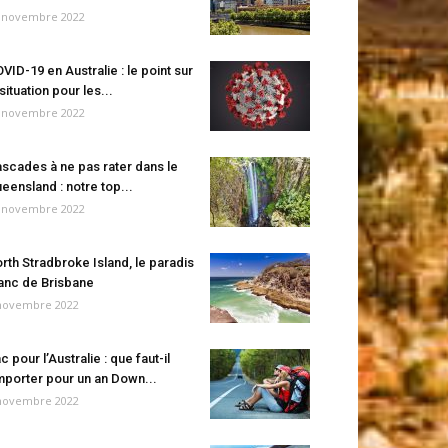
 novembre 2022
VID-19 en Australie : le point sur
 situation pour les...
 novembre 2022
scades à ne pas rater dans le
eensland : notre top...
 novembre 2022
rth Stradbroke Island, le paradis
anc de Brisbane
novembre 2022
c pour l’Australie : que faut-il
porter pour un an Down...
novembre 2022