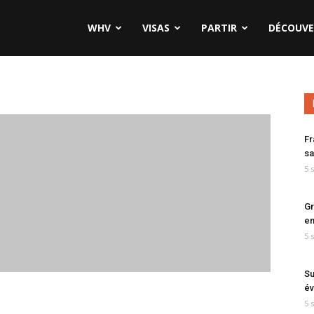
WHV
VISAS
PARTIR
DÉCOUVE
Fr
sa
5 
Gr
en
5 
Su
év
5 