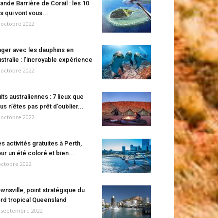
ande Barrière de Corail : les 10
es qui vont vous...
 octobre 2022
ger avec les dauphins en
stralie : l’incroyable expérience
 octobre 2022
its australiennes : 7 lieux que
us n’êtes pas prêt d’oublier...
 octobre 2022
s activités gratuites à Perth,
ur un été coloré et bien...
octobre 2022
wnsville, point stratégique du
rd tropical Queensland
 septembre 2022