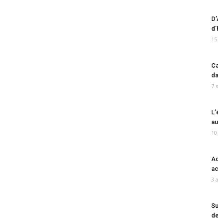
D’
d’
15
Ca
da
7 
L’
au
10
Ad
ac
3 
Su
de