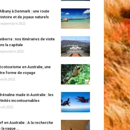
Albany à Denmark : une route
histoire et de joyaux naturels
 septembre 2022
nberra : nos itinéraires de visite
ns la capitale
septembre 2022
écotourisme en Australie, une
tre forme de voyage
 août 2022
rénaline made in Australie : les
tivités incontournables
août 2022
rf en Australie : A la recherche
 la vague...