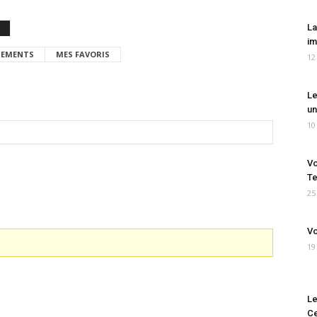
La
im
EMENTS
MES FAVORIS
12
Le
un
10
Vo
Te
25
Vo
19
Le
Ce