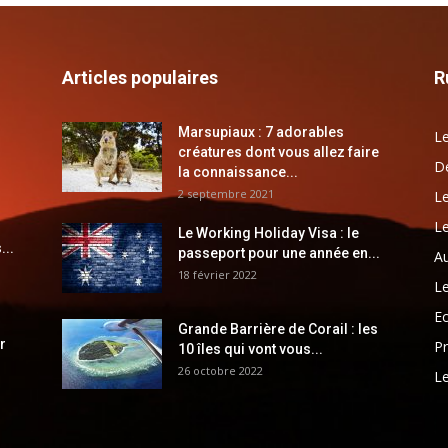
Articles populaires
R
Marsupiaux : 7 adorables
Le
créatures dont vous allez faire
Dé
la connaissance...
2 septembre 2021
Le
Le
Le Working Holiday Visa : le
...
passeport pour une année en...
Au
18 février 2022
Le
E
Grande Barrière de Corail : les
r
Pr
10 îles qui vont vous...
26 octobre 2022
Le