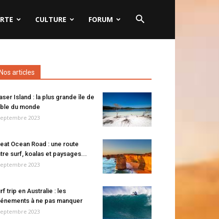
RTE
CULTURE
FORUM
Nos articles
aser Island : la plus grande île de
ble du monde
septembre 2023
eat Ocean Road : une route
tre surf, koalas et paysages...
septembre 2023
rf trip en Australie : les
énements à ne pas manquer
septembre 2023