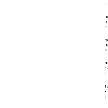
30
CO
la
30
Ca
Qu
23
No
bl
9 
Sa
em
2 