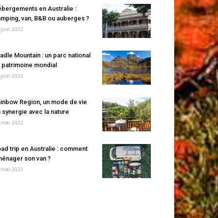
bergements en Australie :
mping, van, B&B ou auberges ?
 juin 2022
adle Mountain : un parc national
 patrimoine mondial
 juin 2022
inbow Region, un mode de vie
 synergie avec la nature
 mai 2022
ad trip en Australie : comment
énager son van ?
 mai 2022