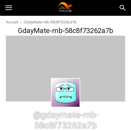
Australia-
Accueil
GdayMate-mb-58c8f73262a7b
GdayMate-mb-58c8f73262a7b
australie.com
@gdaymate-mb-
58c8f73262a7b