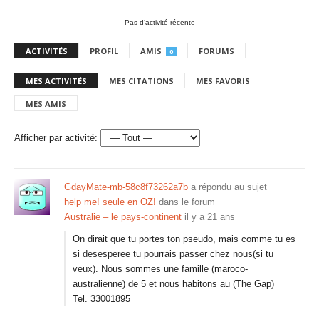
Pas d’activité récente
ACTIVITÉS
PROFIL
AMIS
FORUMS
0
MES ACTIVITÉS
MES CITATIONS
MES FAVORIS
MES AMIS
Afficher par activité:
GdayMate-mb-58c8f73262a7b
a répondu au sujet
help me! seule en OZ!
dans le forum
Australie – le pays-continent
il y a 21 ans
On dirait que tu portes ton pseudo, mais comme tu es
si desesperee tu pourrais passer chez nous(si tu
veux). Nous sommes une famille (maroco-
australienne) de 5 et nous habitons au (The Gap)
Tel. 33001895