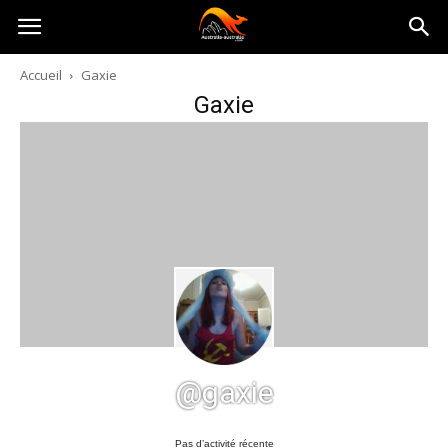
Australia-
Accueil
Gaxie
Gaxie
australie.com
@gaxie
Pas d’activité récente