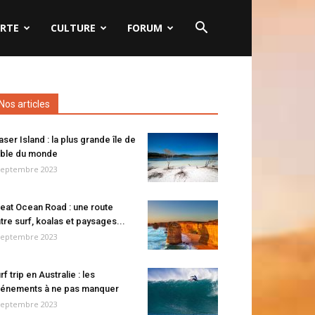
RTE
CULTURE
FORUM
Nos articles
aser Island : la plus grande île de
ble du monde
septembre 2023
eat Ocean Road : une route
tre surf, koalas et paysages...
septembre 2023
rf trip en Australie : les
énements à ne pas manquer
septembre 2023