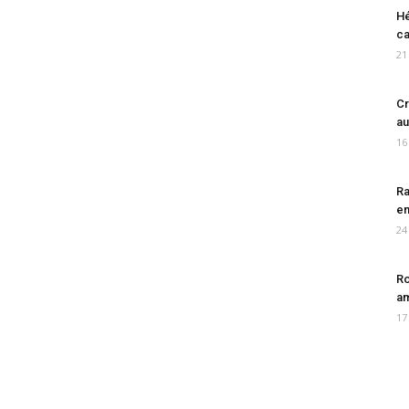
Hé
ca
21
Cr
au
16
Ra
en
24
Ro
am
17