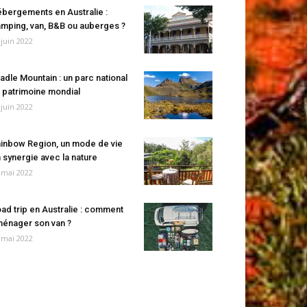
bergements en Australie :
mping, van, B&B ou auberges ?
 juin 2022
adle Mountain : un parc national
 patrimoine mondial
 juin 2022
inbow Region, un mode de vie
 synergie avec la nature
 mai 2022
ad trip en Australie : comment
énager son van ?
 mai 2022