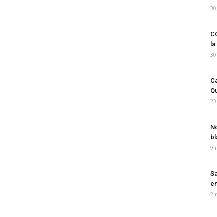
30
CO
la
30
Ca
Qu
23
No
bl
9 
Sa
em
2 