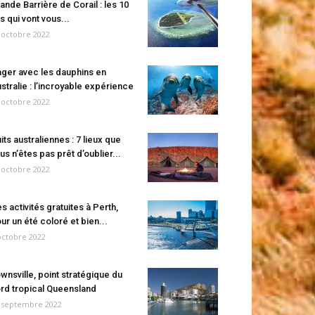
ande Barrière de Corail : les 10
es qui vont vous...
 octobre 2022
ger avec les dauphins en
stralie : l’incroyable expérience
 octobre 2022
its australiennes : 7 lieux que
us n’êtes pas prêt d’oublier...
 octobre 2022
s activités gratuites à Perth,
ur un été coloré et bien...
octobre 2022
wnsville, point stratégique du
rd tropical Queensland
 septembre 2022