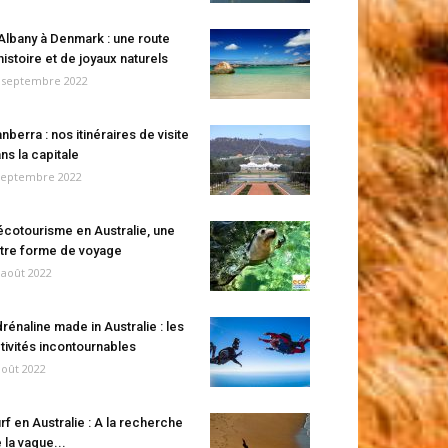
Albany à Denmark : une route
histoire et de joyaux naturels
 septembre 2022
nberra : nos itinéraires de visite
ns la capitale
septembre 2022
écotourisme en Australie, une
tre forme de voyage
 août 2022
rénaline made in Australie : les
tivités incontournables
août 2022
rf en Australie : A la recherche
 la vague...