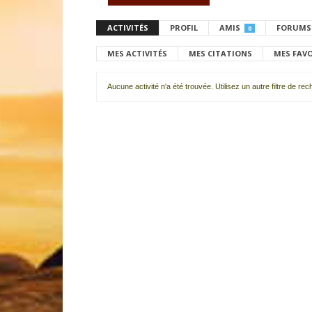
ACTIVITÉS
PROFIL
AMIS
FORUMS
0
MES ACTIVITÉS
MES CITATIONS
MES FAV
Aucune activité n'a été trouvée. Utilisez un autre filtre de re