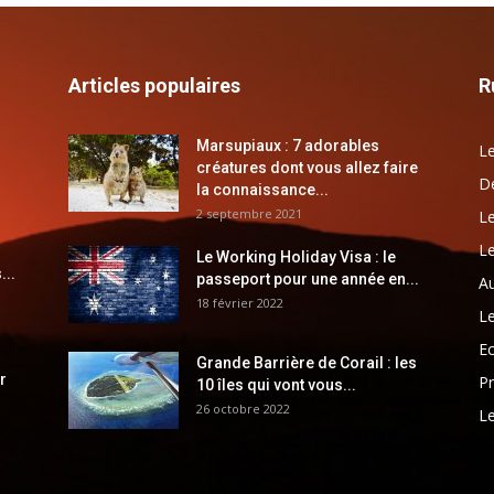
Articles populaires
R
Marsupiaux : 7 adorables
Le
créatures dont vous allez faire
Dé
la connaissance...
2 septembre 2021
Le
Le
Le Working Holiday Visa : le
...
passeport pour une année en...
Au
18 février 2022
Le
E
Grande Barrière de Corail : les
r
Pr
10 îles qui vont vous...
26 octobre 2022
Le