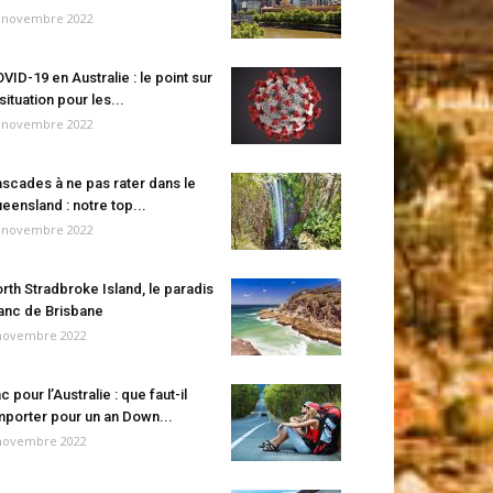
 novembre 2022
VID-19 en Australie : le point sur
 situation pour les...
 novembre 2022
scades à ne pas rater dans le
eensland : notre top...
 novembre 2022
rth Stradbroke Island, le paradis
anc de Brisbane
novembre 2022
c pour l’Australie : que faut-il
porter pour un an Down...
novembre 2022