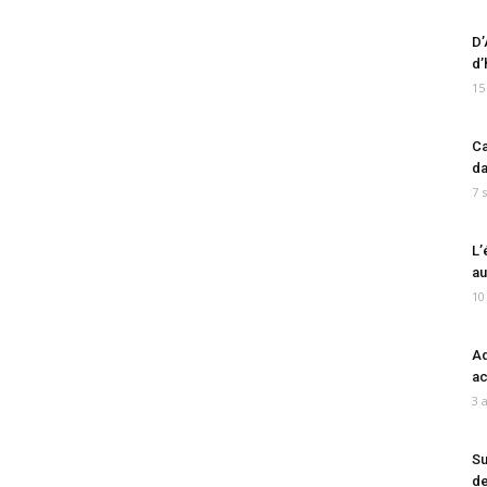
D’
d’
15
Ca
da
7 
L’
au
10
Ad
ac
3 
Su
de