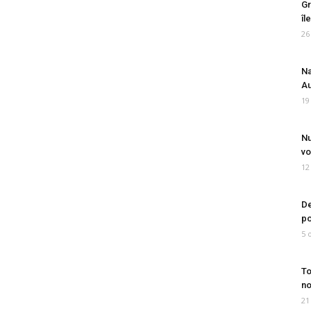
Gr
îl
26
Na
Au
19
Nu
vo
12
De
po
5 
To
no
21