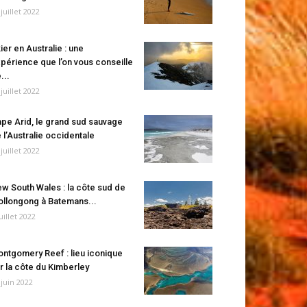
 juillet 2022
ier en Australie : une
périence que l’on vous conseille
...
 juillet 2022
pe Arid, le grand sud sauvage
 l’Australie occidentale
 juillet 2022
w South Wales : la côte sud de
llongong à Batemans...
juillet 2022
ntgomery Reef : lieu iconique
r la côte du Kimberley
 juin 2022