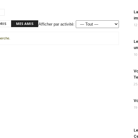
La
im
ORIS
MES AMIS
Afficher par activité:
12
cherche.
Le
un
10
Vo
Te
25
Vo
19
Le
Ce