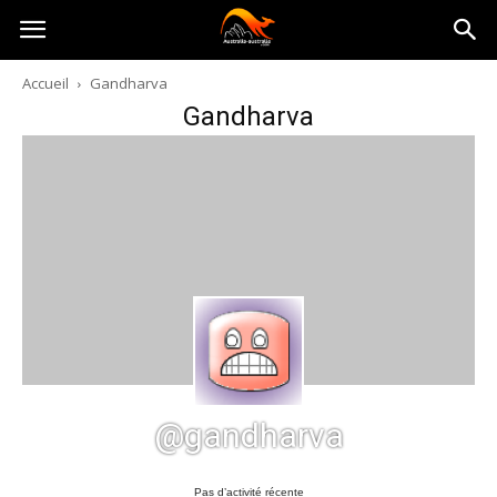
Australia-
Accueil
Gandharva
Gandharva
australie.com
@gandharva
Pas d’activité récente