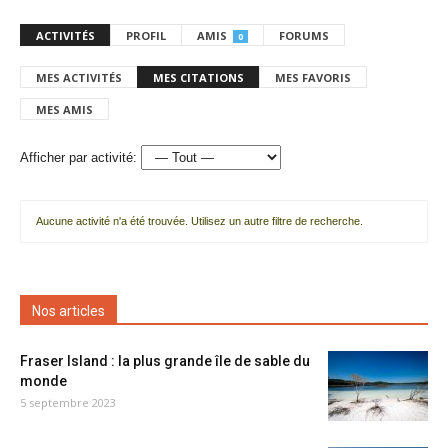
ACTIVITÉS
PROFIL
AMIS
FORUMS
0
MES ACTIVITÉS
MES CITATIONS
MES FAVORIS
MES AMIS
Afficher par activité:
Aucune activité n'a été trouvée. Utilisez un autre filtre de recherche.
Nos articles
Fraser Island : la plus grande île de sable du
monde
5 septembre 2023