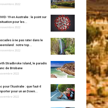
 novembre 2022
VID-19 en Australie : le point sur
 situation pour les...
 novembre 2022
scades à ne pas rater dans le
eensland : notre top...
 novembre 2022
rth Stradbroke Island, le paradis
anc de Brisbane
novembre 2022
c pour l’Australie : que faut-il
porter pour un an Down...
novembre 2022