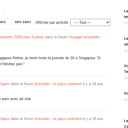
La
im
ORIS
MES AMIS
Afficher par activité:
12
eptembre 2009 pour Sydney
dans le forum
Voyager ensemble
Le
un
10
apour Airline, je reste toute la journée du 16 à Singapour. Si
 n’hésitez pas !
Vo
Te
25
 Japon
dans le forum
Australie – le pays-continent
il y a 18 ans
Vo
 pars avec jet star.
19
 Japon
dans le forum
Australie – le pays-continent
il y a 18 ans
Le
Ce