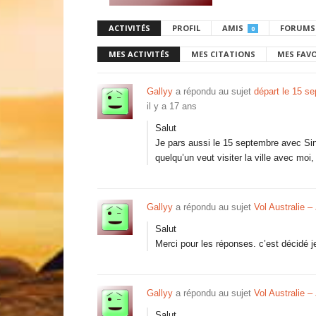
ACTIVITÉS
PROFIL
AMIS
FORUMS
0
MES ACTIVITÉS
MES CITATIONS
MES FAV
Gallyy
a répondu au sujet
départ le 15 s
il y a 17 ans
Salut
Je pars aussi le 15 septembre avec Sing
quelqu’un veut visiter la ville avec moi,
Gallyy
a répondu au sujet
Vol Australie –
Salut
Merci pour les réponses. c’est décidé je
Gallyy
a répondu au sujet
Vol Australie –
Salut