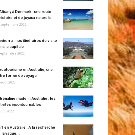
Albany à Denmark : une route
histoire et de joyaux naturels
 septembre 2022
nberra : nos itinéraires de visite
ns la capitale
septembre 2022
écotourisme en Australie, une
tre forme de voyage
 août 2022
rénaline made in Australie : les
tivités incontournables
août 2022
rf en Australie : A la recherche
 la vague...