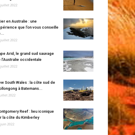
 juillet 2022
ier en Australie : une
périence que l’on vous conseille
...
 juillet 2022
pe Arid, le grand sud sauvage
 l’Australie occidentale
 juillet 2022
w South Wales : la côte sud de
llongong à Batemans...
juillet 2022
ntgomery Reef : lieu iconique
r la côte du Kimberley
 juin 2022