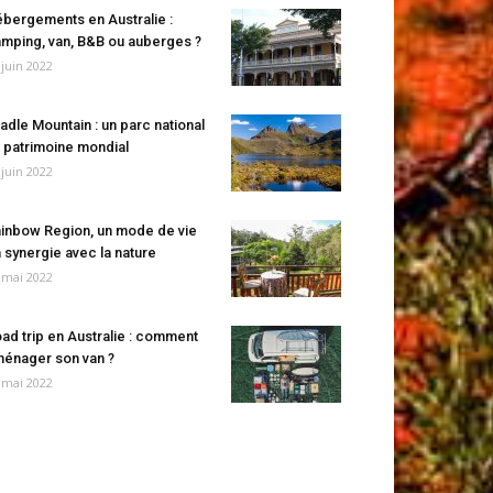
bergements en Australie :
mping, van, B&B ou auberges ?
 juin 2022
adle Mountain : un parc national
 patrimoine mondial
 juin 2022
inbow Region, un mode de vie
 synergie avec la nature
 mai 2022
ad trip en Australie : comment
énager son van ?
 mai 2022