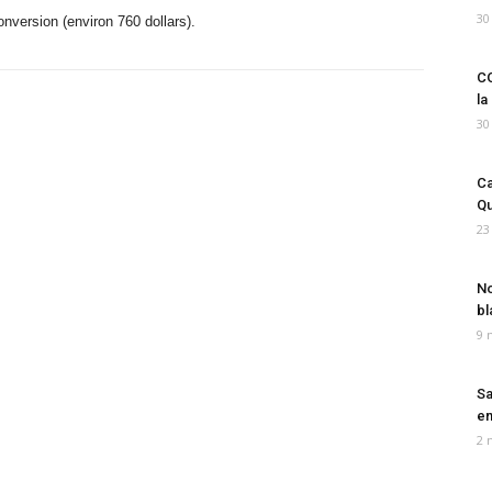
30
conversion (environ 760 dollars).
CO
la
30
Ca
Qu
23
No
bl
9 
Sa
em
2 