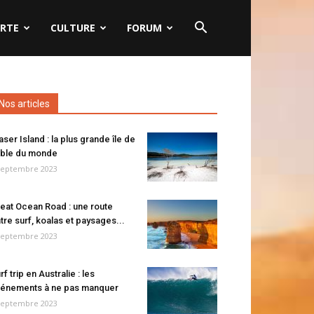
RTE
CULTURE
FORUM
Nos articles
aser Island : la plus grande île de
ble du monde
septembre 2023
eat Ocean Road : une route
tre surf, koalas et paysages...
septembre 2023
rf trip en Australie : les
énements à ne pas manquer
septembre 2023