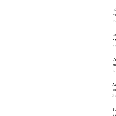
D’
d’
15
Ca
da
7 
L’
au
10
Ad
ac
3 
Su
de