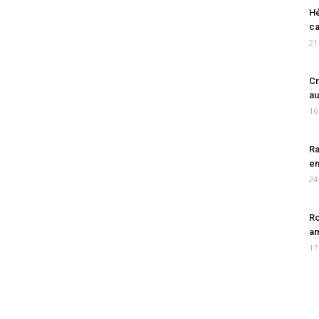
Hé
ca
21
Cr
au
16
Ra
en
24
Ro
am
17