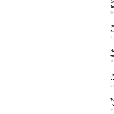
Gr
îl
26
Na
Au
19
Nu
vo
12
De
po
5 
To
no
21