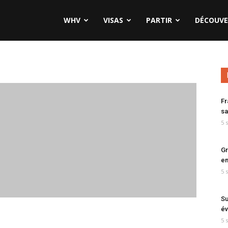
WHV
VISAS
PARTIR
DÉCOUVE
Fr
sa
5 
Gr
en
5 
Su
év
5 