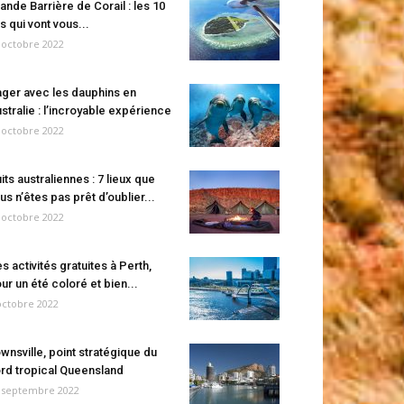
ande Barrière de Corail : les 10
es qui vont vous...
 octobre 2022
ger avec les dauphins en
stralie : l’incroyable expérience
 octobre 2022
its australiennes : 7 lieux que
us n’êtes pas prêt d’oublier...
 octobre 2022
s activités gratuites à Perth,
ur un été coloré et bien...
octobre 2022
wnsville, point stratégique du
rd tropical Queensland
 septembre 2022