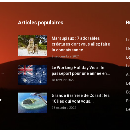
Articles populaires
R
Marsupiaux : 7 adorables
Le
créatures dont vous allez faire
Dé
la connaissance...
2 septembre 2021
Le
Le
Le Working Holiday Visa : le
...
passeport pour une année en...
Au
18 février 2022
Le
E
Grande Barrière de Corail : les
r
Pr
10 îles qui vont vous...
26 octobre 2022
Le