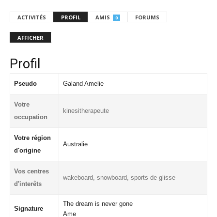
ACTIVITÉS
PROFIL
AMIS
FORUMS
0
AFFICHER
Profil
Pseudo
Galand Amelie
Votre
kinesitherapeute
occupation
Votre région
Australie
d'origine
Vos centres
wakeboard, snowboard, sports de glisse
d'interêts
The dream is never gone
Signature
Ame