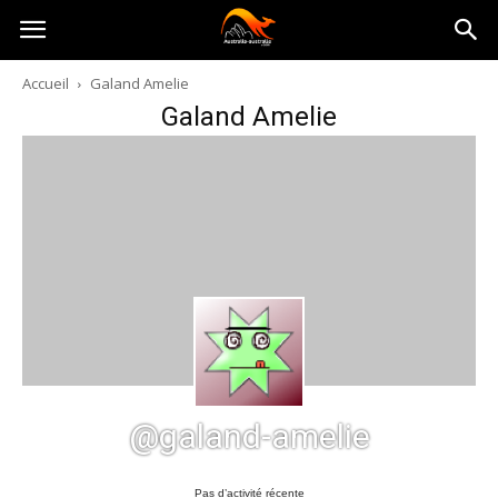
Australia-
Accueil
Galand Amelie
Galand Amelie
australie.com
@galand-amelie
Pas d’activité récente