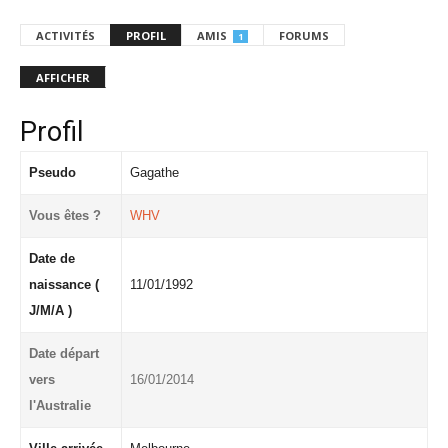
ACTIVITÉS
PROFIL
AMIS
FORUMS
1
AFFICHER
Profil
Pseudo
Gagathe
Vous êtes ?
WHV
Date de
naissance (
11/01/1992
J/M/A )
Date départ
vers
16/01/2014
l'Australie