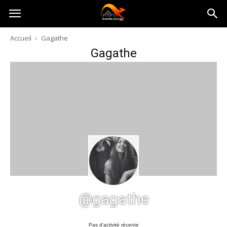
Australia-
Accueil
Gagathe
Gagathe
australie.com
@gagathe
Pas d’activité récente