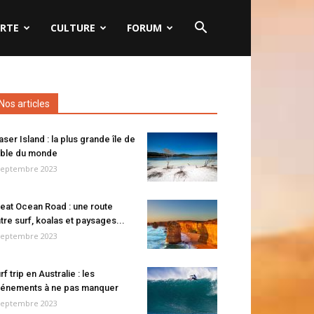
RTE
CULTURE
FORUM
Nos articles
aser Island : la plus grande île de
ble du monde
septembre 2023
eat Ocean Road : une route
tre surf, koalas et paysages...
septembre 2023
rf trip en Australie : les
énements à ne pas manquer
septembre 2023