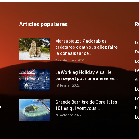
Articles populaires
R
Marsupiaux : 7 adorables
Le
créatures dont vous allez faire
Dé
la connaissance...
2 septembre 2021
Le
Le
Le Working Holiday Visa : le
...
passeport pour une année en...
Au
18 février 2022
Le
E
Grande Barrière de Corail : les
r
Pr
10 îles qui vont vous...
26 octobre 2022
Le