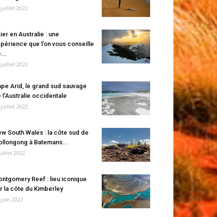
 juillet 2022
ier en Australie : une
périence que l’on vous conseille
...
 juillet 2022
pe Arid, le grand sud sauvage
 l’Australie occidentale
 juillet 2022
w South Wales : la côte sud de
llongong à Batemans...
juillet 2022
ntgomery Reef : lieu iconique
r la côte du Kimberley
 juin 2022