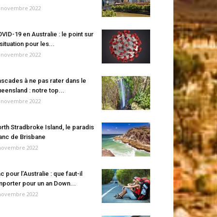
 novembre 2022
VID-19 en Australie : le point sur
 situation pour les...
 novembre 2022
scades à ne pas rater dans le
eensland : notre top...
 novembre 2022
rth Stradbroke Island, le paradis
anc de Brisbane
novembre 2022
c pour l’Australie : que faut-il
porter pour un an Down...
novembre 2022