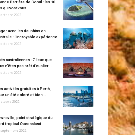
ande Barrière de Corail : les 10
es qui vont vous...
 octobre 2022
ger avec les dauphins en
stralie : l’incroyable expérience
 octobre 2022
its australiennes : 7 lieux que
us n’êtes pas prêt d’oublier...
 octobre 2022
s activités gratuites à Perth,
ur un été coloré et bien...
octobre 2022
wnsville, point stratégique du
rd tropical Queensland
 septembre 2022