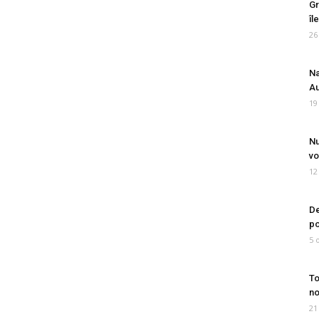
Gr
îl
26
Na
Au
19
Nu
vo
12
De
po
5 
To
no
21