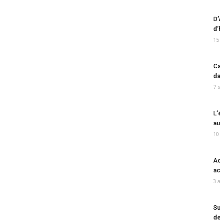
D’
d’
15
Ca
da
7 
L’
au
10
Ad
ac
3 
Su
de