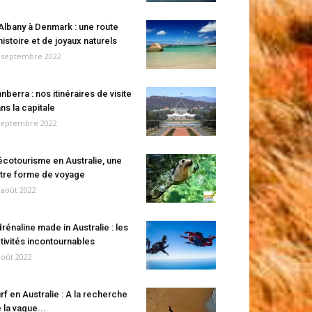
Albany à Denmark : une route
histoire et de joyaux naturels
 septembre 2022
nberra : nos itinéraires de visite
ns la capitale
septembre 2022
écotourisme en Australie, une
tre forme de voyage
 août 2022
rénaline made in Australie : les
tivités incontournables
août 2022
rf en Australie : A la recherche
 la vague...