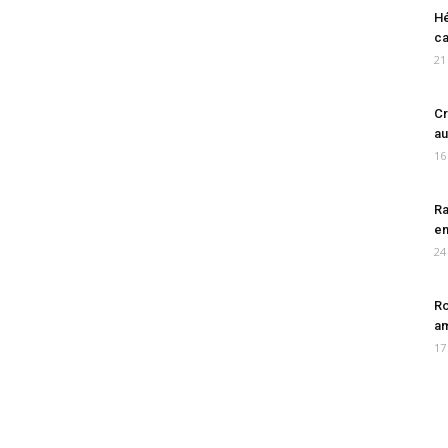
Hé
ca
21
Cr
au
16
Ra
en
24
Ro
am
17