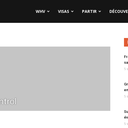
WHV
VISAS
PARTIR
DÉCOUVE
Fr
sa
5 
Gr
en
5 
trol
Su
év
5 