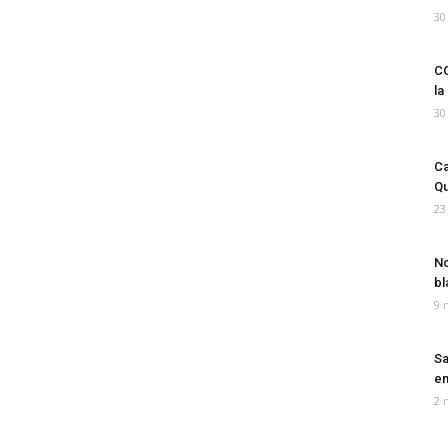
30
CO
la
30
Ca
Qu
23
No
bl
9 
Sa
em
2 