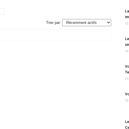
La
im
Trier par:
12
Le
un
10
Vo
Te
25
Vo
19
Le
Ce