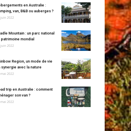
bergements en Australie :
mping, van, B&B ou auberges ?
 juin 2022
adle Mountain : un parc national
 patrimoine mondial
 juin 2022
inbow Region, un mode de vie
 synergie avec la nature
 mai 2022
ad trip en Australie : comment
énager son van ?
 mai 2022