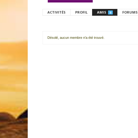
ACTIVITÉS
PROFIL
AMIS
FORUMS
0
Désolé, aucun membre n'a été trouvé.
Mes
amis