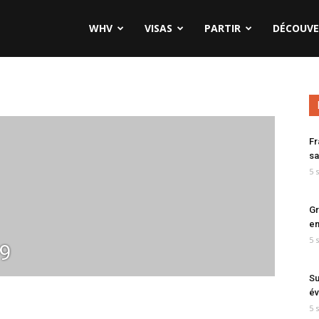
WHV
VISAS
PARTIR
DÉCOUVE
Fr
sa
5 
Gr
en
5 
79
Su
év
5 