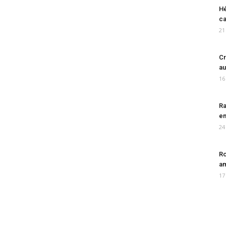
Hé
ca
21
Cr
au
16
Ra
en
24
Ro
am
17