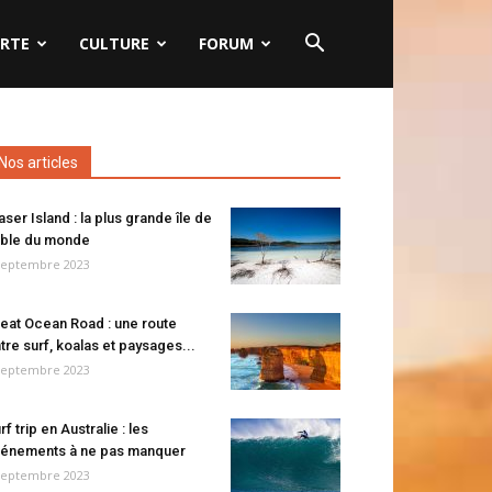
RTE
CULTURE
FORUM
Nos articles
aser Island : la plus grande île de
ble du monde
septembre 2023
eat Ocean Road : une route
tre surf, koalas et paysages...
septembre 2023
rf trip en Australie : les
énements à ne pas manquer
septembre 2023