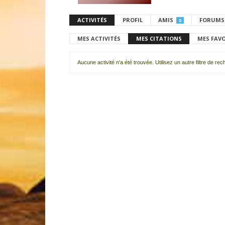
ACTIVITÉS
PROFIL
AMIS
FORUMS
0
MES ACTIVITÉS
MES CITATIONS
MES FAV
Aucune activité n'a été trouvée. Utilisez un autre filtre de re