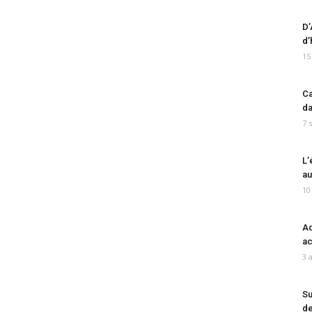
D’
d’
15
Ca
da
7 
L’
au
10
Ad
ac
3 
Su
de