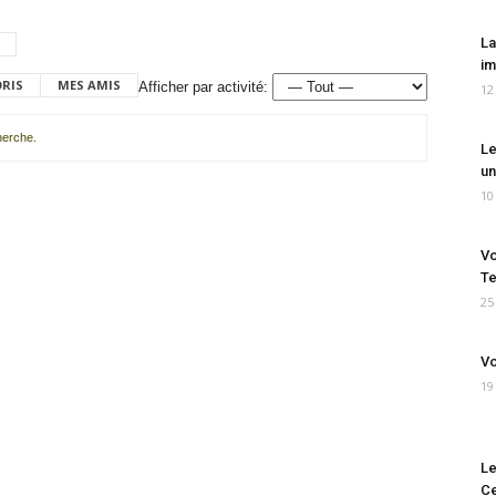
La
im
ORIS
MES AMIS
Afficher par activité:
12
cherche.
Le
un
10
Vo
Te
25
Vo
19
Le
Ce