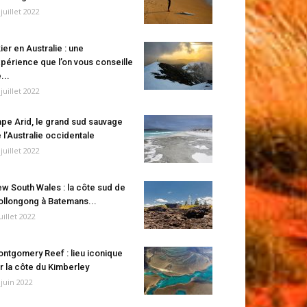
 juillet 2022
ier en Australie : une
périence que l’on vous conseille
...
 juillet 2022
pe Arid, le grand sud sauvage
 l’Australie occidentale
 juillet 2022
w South Wales : la côte sud de
llongong à Batemans...
juillet 2022
ntgomery Reef : lieu iconique
r la côte du Kimberley
 juin 2022