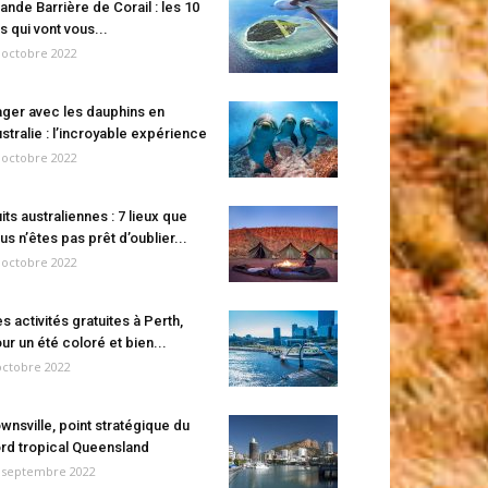
ande Barrière de Corail : les 10
es qui vont vous...
 octobre 2022
ger avec les dauphins en
stralie : l’incroyable expérience
 octobre 2022
its australiennes : 7 lieux que
us n’êtes pas prêt d’oublier...
 octobre 2022
s activités gratuites à Perth,
ur un été coloré et bien...
octobre 2022
wnsville, point stratégique du
rd tropical Queensland
 septembre 2022