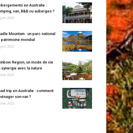
bergements en Australie :
mping, van, B&B ou auberges ?
 juin 2022
adle Mountain : un parc national
 patrimoine mondial
 juin 2022
inbow Region, un mode de vie
 synergie avec la nature
 mai 2022
ad trip en Australie : comment
énager son van ?
 mai 2022