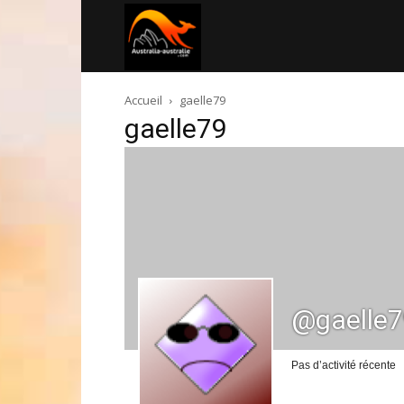
Australia-
Accueil
gaelle79
australie.com
gaelle79
@gaelle
Pas d’activité récente