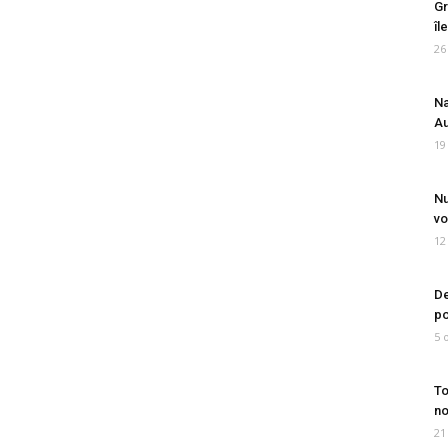
Gr
îl
26
Na
Au
19
Nu
vo
12
De
po
5 
To
no
21