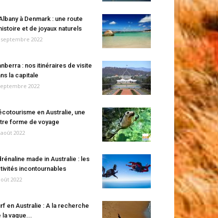
Albany à Denmark : une route
histoire et de joyaux naturels
 septembre 2022
nberra : nos itinéraires de visite
ns la capitale
septembre 2022
écotourisme en Australie, une
tre forme de voyage
 août 2022
rénaline made in Australie : les
tivités incontournables
août 2022
rf en Australie : A la recherche
 la vague...