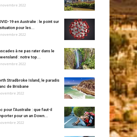
 novembre 2022
VID-19 en Australie : le point sur
 situation pour les...
 novembre 2022
scades à ne pas rater dans le
eensland : notre top...
 novembre 2022
rth Stradbroke Island, le paradis
anc de Brisbane
novembre 2022
c pour l’Australie : que faut-il
porter pour un an Down...
novembre 2022