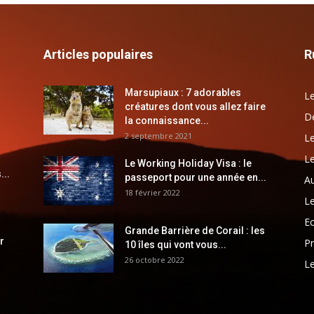
Articles populaires
R
Marsupiaux : 7 adorables
Le
créatures dont vous allez faire
Dé
la connaissance...
2 septembre 2021
Le
Le
Le Working Holiday Visa : le
...
passeport pour une année en...
Au
18 février 2022
Le
E
Grande Barrière de Corail : les
r
Pr
10 îles qui vont vous...
26 octobre 2022
Le