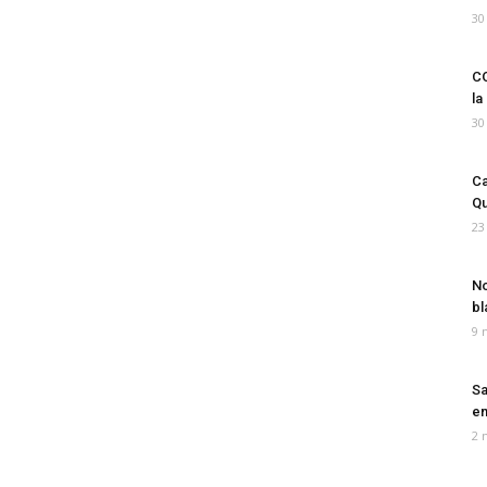
30
CO
la
30
Ca
Qu
23
No
bl
9 
Sa
em
2 