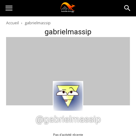
Australia-
Accueil
gabrielmassip
gabrielmassip
australie.com
@gabrielmassip
Pas d’activité récente