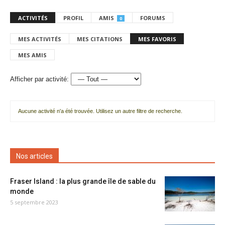
ACTIVITÉS
PROFIL
AMIS
FORUMS
0
MES ACTIVITÉS
MES CITATIONS
MES FAVORIS
MES AMIS
Afficher par activité:
Aucune activité n'a été trouvée. Utilisez un autre filtre de recherche.
Nos articles
Fraser Island : la plus grande île de sable du
monde
5 septembre 2023