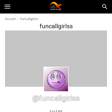
Australia-
Accueil
funcallgirlss
funcallgirlss
australie.com
@funcallgirlss
il y a 3 ans