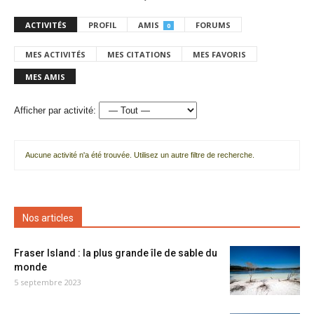
ACTIVITÉS
PROFIL
AMIS
FORUMS
0
MES ACTIVITÉS
MES CITATIONS
MES FAVORIS
MES AMIS
Afficher par activité:
Aucune activité n'a été trouvée. Utilisez un autre filtre de recherche.
Nos articles
Fraser Island : la plus grande île de sable du
monde
5 septembre 2023