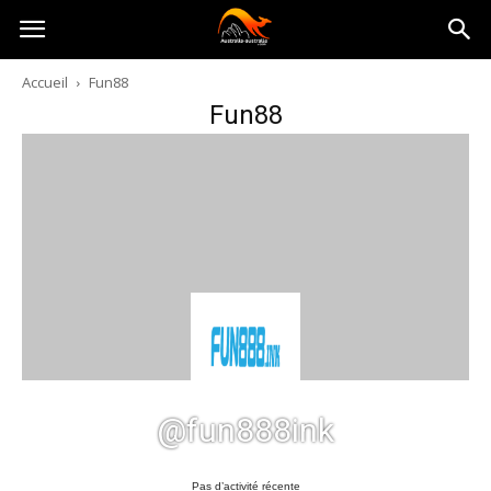
Australia-
Accueil
Fun88
Fun88
australie.com
@fun888ink
Pas d’activité récente