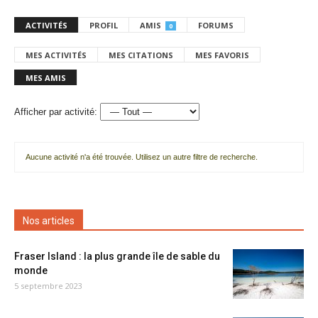
ACTIVITÉS
PROFIL
AMIS
FORUMS
0
MES ACTIVITÉS
MES CITATIONS
MES FAVORIS
MES AMIS
Afficher par activité:
Aucune activité n'a été trouvée. Utilisez un autre filtre de recherche.
Nos articles
Fraser Island : la plus grande île de sable du
monde
5 septembre 2023