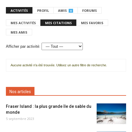
ACTIVITÉS
PROFIL
AMIS
FORUMS
0
MES ACTIVITÉS
MES CITATIONS
MES FAVORIS
MES AMIS
Afficher par activité:
Aucune activité n'a été trouvée. Utilisez un autre filtre de recherche.
Nos articles
Fraser Island : la plus grande île de sable du
monde
5 septembre 2023