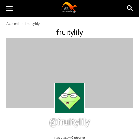
Australia-
Accueil
fruitylily
fruitylily
australie.com
@fruitylily
Pas d’activité récente