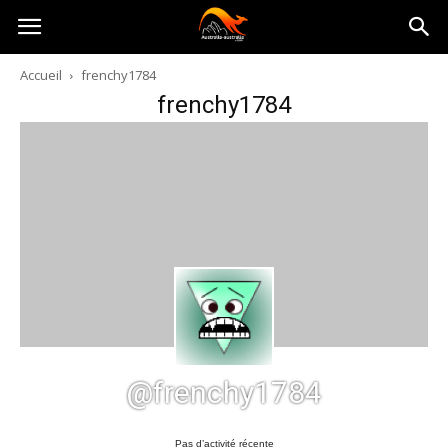
Australia-
Accueil
frenchy1784
frenchy1784
australie.com
@frenchy1784
Pas d’activité récente