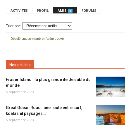
ACTIVITÉS
PROFIL
AMIS
FORUMS
0
Trier par:
Désolé, aucun membre n'a été trouvé.
Mes
amis
Nos articles
Fraser Island : la plus grande île de sable du
monde
5 septembre 2023
Great Ocean Road : une route entre surf,
koalas et paysages...
5 septembre 2023