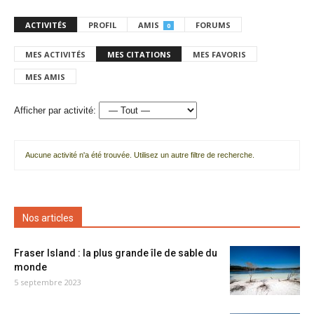
ACTIVITÉS
PROFIL
AMIS
FORUMS
0
MES ACTIVITÉS
MES CITATIONS
MES FAVORIS
MES AMIS
Afficher par activité:
Aucune activité n'a été trouvée. Utilisez un autre filtre de recherche.
Nos articles
Fraser Island : la plus grande île de sable du
monde
5 septembre 2023