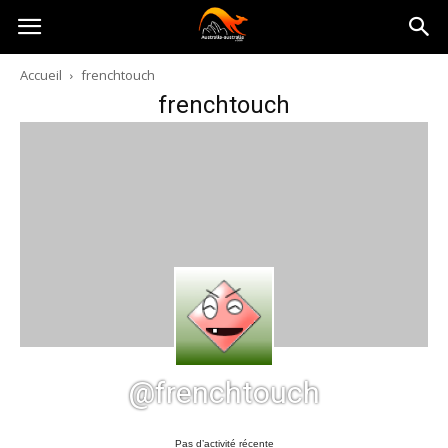
Australia-
Accueil
frenchtouch
frenchtouch
australie.com
@frenchtouch
Pas d’activité récente