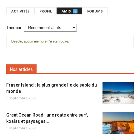
ACTIVITÉS
PROFIL
AMIS
FORUMS
0
Trier par:
Désolé, aucun membre n'a été trouvé.
Mes
amis
Nos articles
Fraser Island : la plus grande île de sable du
monde
5 septembre 2023
Great Ocean Road : une route entre surf,
koalas et paysages...
5 septembre 2023