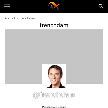
Australia-
Accueil
frenchdam
frenchdam
australie.com
@frenchdam
Pas d’activité récente