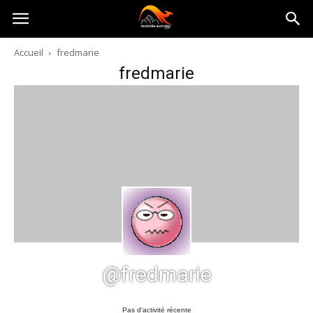
Australia-
Accueil
fredmarie
fredmarie
australie.com
@fredmarie
Pas d’activité récente