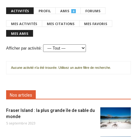
ACTIVITÉS
PROFIL
AMIS
FORUMS
0
MES ACTIVITÉS
MES CITATIONS
MES FAVORIS
MES AMIS
Afficher par activité:
Aucune activité n'a été trouvée. Utilisez un autre filtre de recherche.
Nos articles
Fraser Island : la plus grande île de sable du
monde
5 septembre 2023