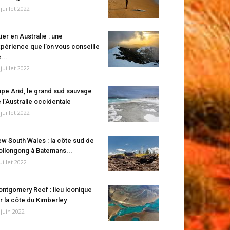
 juillet 2022
ier en Australie : une
périence que l’on vous conseille
...
 juillet 2022
pe Arid, le grand sud sauvage
 l’Australie occidentale
 juillet 2022
w South Wales : la côte sud de
llongong à Batemans...
juillet 2022
ntgomery Reef : lieu iconique
r la côte du Kimberley
 juin 2022