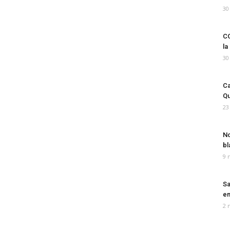
30
CO
la
30
Ca
Qu
23
No
bl
9 
Sa
em
2 