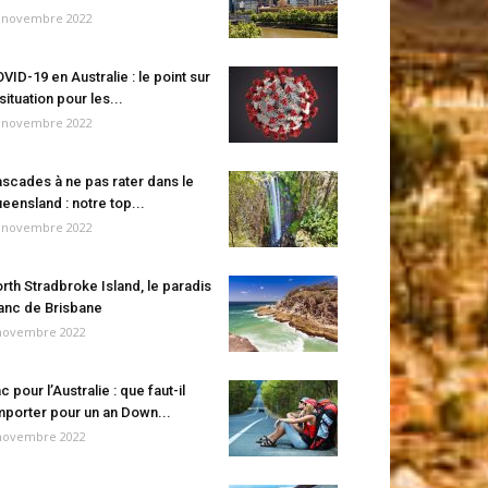
 novembre 2022
VID-19 en Australie : le point sur
 situation pour les...
 novembre 2022
scades à ne pas rater dans le
eensland : notre top...
 novembre 2022
rth Stradbroke Island, le paradis
anc de Brisbane
novembre 2022
c pour l’Australie : que faut-il
porter pour un an Down...
novembre 2022