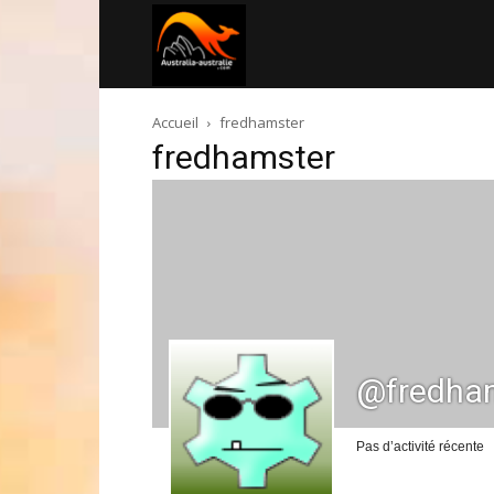
Australia-
Accueil
fredhamster
australie.com
fredhamster
@fredha
Pas d’activité récente