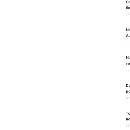
Gr
îl
26
Na
Au
19
Nu
vo
12
De
po
5 
To
no
21