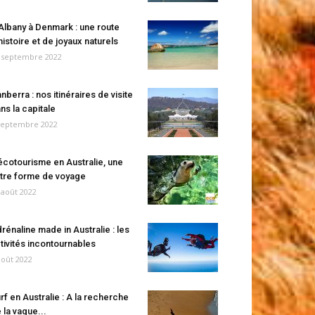
Albany à Denmark : une route
histoire et de joyaux naturels
 septembre 2022
nberra : nos itinéraires de visite
ns la capitale
septembre 2022
écotourisme en Australie, une
tre forme de voyage
 août 2022
rénaline made in Australie : les
tivités incontournables
août 2022
rf en Australie : A la recherche
 la vague...