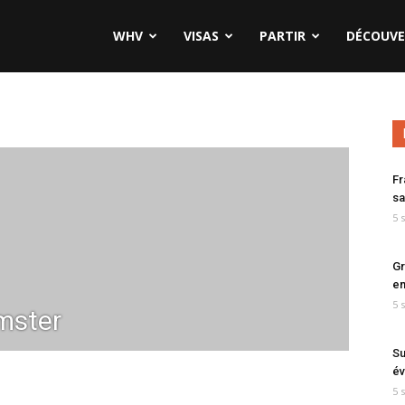
WHV
VISAS
PARTIR
DÉCOUVE
Fr
sa
5 
Gr
en
5 
mster
Su
év
5 