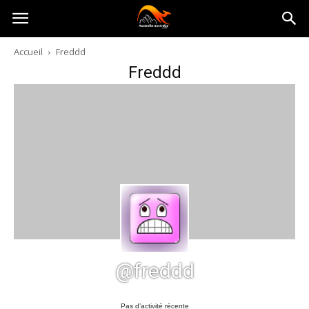
Australia-
Accueil
Freddd
Freddd
australie.com
@freddd
Pas d’activité récente