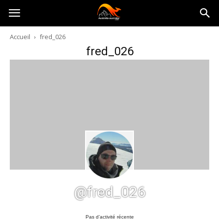
Australia-
Accueil
fred_026
fred_026
australie.com
@fred_026
Pas d’activité récente