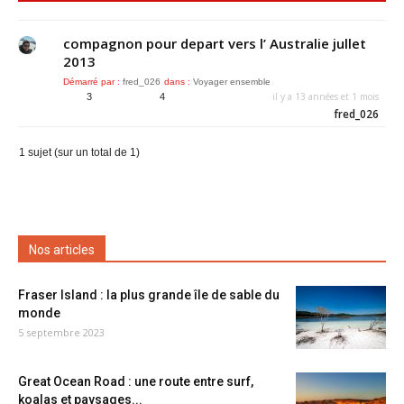
compagnon pour depart vers l’ Australie jullet
2013
Démarré par :
fred_026
dans :
Voyager ensemble
il y a 13 années et 1 mois
3
4
fred_026
1 sujet (sur un total de 1)
Nos articles
Fraser Island : la plus grande île de sable du
monde
5 septembre 2023
Great Ocean Road : une route entre surf,
koalas et paysages...