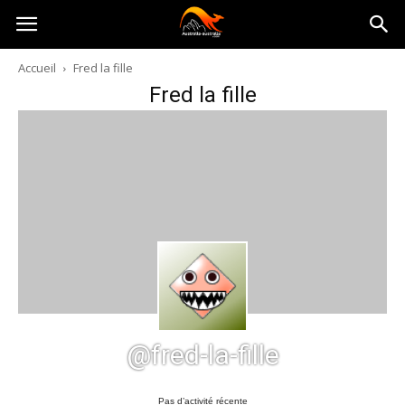
Australia-
Accueil
Fred la fille
Fred la fille
australie.com
@fred-la-fille
Pas d’activité récente