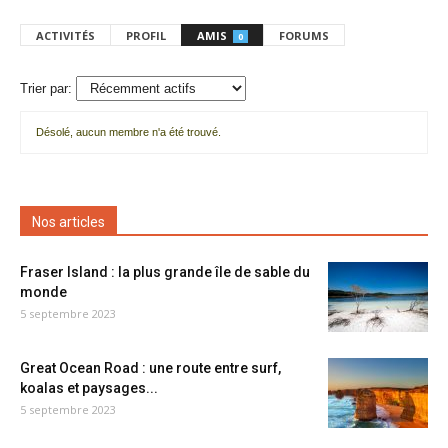
ACTIVITÉS
PROFIL
AMIS
FORUMS
0
Trier par:
Désolé, aucun membre n'a été trouvé.
Mes
amis
Nos articles
Fraser Island : la plus grande île de sable du
monde
5 septembre 2023
Great Ocean Road : une route entre surf,
koalas et paysages...
5 septembre 2023